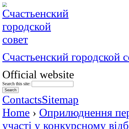
Счастьенский городской с
Official website
Search this site:
Contacts
Sitemap
Home
›
Оприлюднення пере
участі у конкурсному відб