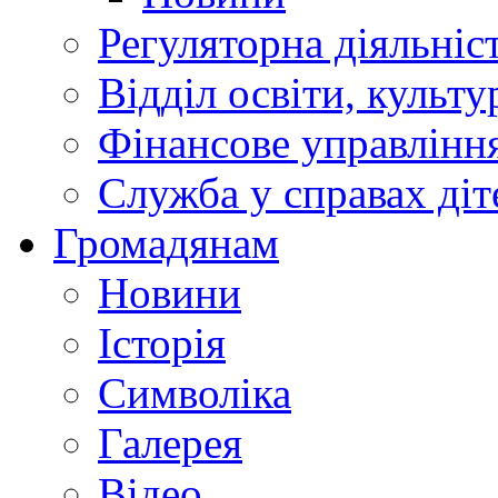
Регуляторна діяльніс
Відділ освіти, культ
Фінансове управлін
Служба у справах діт
Громадянам
Новини
Історія
Символіка
Галерея
Відео