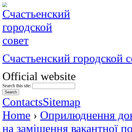
Счастьенский городской с
Official website
Search this site:
Contacts
Sitemap
Home
›
Оприлюднення док
на заміщення вакантної п