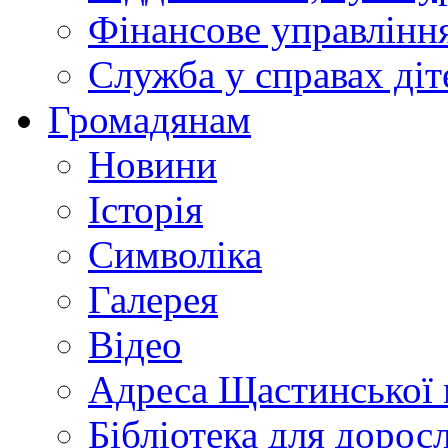
Фінансове управлін
Служба у справах діт
Громадянам
Новини
Історія
Символіка
Галерея
Відео
Адреса Щастинської 
Бібліотека для дорос