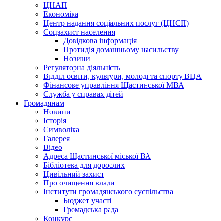
ЦНАП
Економіка
Центр надання соціальних послуг (ЦНСП)
Соцзахист населення
Довідкова інформація
Протидія домашньому насильству
Новини
Регуляторна діяльність
Відділ освіти, культури, молоді та спорту ВЦА
Фінансове управління Щастинської МВА
Служба у справах дітей
Громадянам
Новини
Історія
Символіка
Галерея
Відео
Адреса Щастинської міської ВА
Бібліотека для дорослих
Цивільний захист
Про очищення влади
Інститути громадянського суспільства
Бюджет участі
Громадська рада
Конкурс