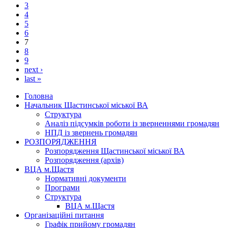
3
4
5
6
7
8
9
next ›
last »
Головна
Начальник Щастинської міської ВА
Структура
Аналіз підсумків роботи із зверненнями громадян
НПД із звернень громадян
РОЗПОРЯДЖЕННЯ
Розпорядження Щастинської міської ВА
Розпорядження (архів)
ВЦА м.Щастя
Нормативні документи
Програми
Структура
ВЦА м.Щастя
Організаційні питання
Графік прийому громадян