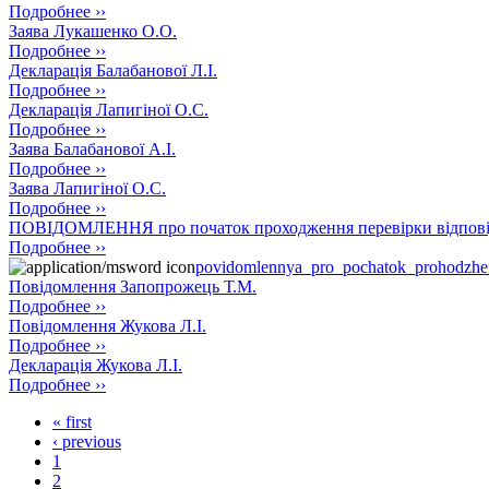
Подробнее ››
Заява Лукашенко О.О.
Подробнее ››
Декларація Балабанової Л.І.
Подробнее ››
Декларація Лапигіної О.С.
Подробнее ››
Заява Балабанової А.І.
Подробнее ››
Заява Лапигіної О.С.
Подробнее ››
ПОВІДОМЛЕННЯ про початок проходження перевірки відповід
Подробнее ››
povidomlennya_pro_pochatok_prohodzhen
Повідомлення Запопрожець Т.М.
Подробнее ››
Повідомлення Жукова Л.І.
Подробнее ››
Декларація Жукова Л.І.
Подробнее ››
« first
‹ previous
1
2