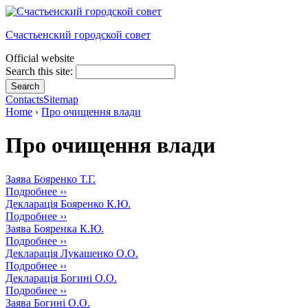
Счастьенский городской совет
Official website
Search this site:
Contacts
Sitemap
Home
›
Про очищення влади
Про очищення влади
Заява Бояренко Т.Г.
Подробнее ››
Декларація Бояренко К.Ю.
Подробнее ››
Заява Бояренка К.Ю.
Подробнее ››
Декларація Лукашенко О.О.
Подробнее ››
Декларація Богині О.О.
Подробнее ››
Заява Богині О.О.