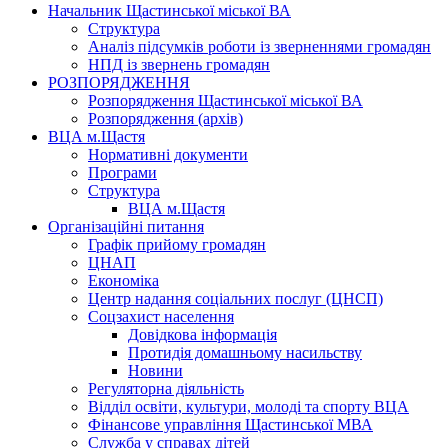
Начальник Щастинської міської ВА
Структура
Аналіз підсумків роботи із зверненнями громадян
НПД із звернень громадян
РОЗПОРЯДЖЕННЯ
Розпорядження Щастинської міської ВА
Розпорядження (архів)
ВЦА м.Щастя
Нормативні документи
Програми
Структура
ВЦА м.Щастя
Організаційні питання
Графік прийому громадян
ЦНАП
Економіка
Центр надання соціальних послуг (ЦНСП)
Соцзахист населення
Довідкова інформація
Протидія домашньому насильству
Новини
Регуляторна діяльність
Відділ освіти, культури, молоді та спорту ВЦА
Фінансове управління Щастинської МВА
Служба у справах дітей