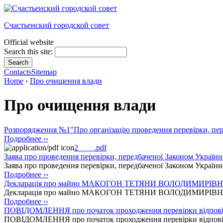
Счастьенский городской совет
Official website
Search this site:
Contacts
Sitemap
Home
›
Про очищення влади
Про очищення влади
Розпорядження №1"Про організацію проведення перевірки, пер
Подробнее ››
2____.pdf
Заява про проведення перевірки, передбаченої Законом 
Заява про проведення перевірки, передбаченої Законом Укра
Подробнее ››
Декларація про майно МАКОГОН ТЕТЯНИ ВОЛОДИМИРІВ
Декларація про майно МАКОГОН ТЕТЯНИ ВОЛОДИМИРІВ
Подробнее ››
ПОВІДОМЛЕННЯ про початок проходження перевірки відп
ПОВІДОМЛЕННЯ про початок проходження перевірки відп