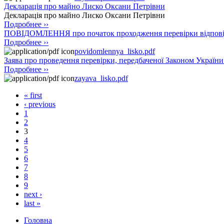
Декларація про майно Лиско Оксани Петрівни
Декларація про майно Лиско Оксани Петрівни
Подробнее ››
ПОВІДОМЛЕННЯ про початок проходження перевірки відповід
Подробнее ››
povidomlennya_lisko.pdf
Заява про проведення перевірки, передбаченої Законом Украї
Подробнее ››
zayava_lisko.pdf
« first
‹ previous
1
2
3
4
5
6
7
8
9
next ›
last »
Головна