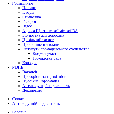
Громадянам
Новини
Історія
Символіка
Галерея
Відео
Адреса Щастинської міської ВА
Бібліотека для дорослих
Цивільний захист
Про очищення влади
Інститути громадянського суспільства
Бюджет участі
Громадська рада
Конкурс
РІЗНЕ
Вакансії
Прозорість та підзвітність
Публічна інформація
Антикорупційна діяльність
Декларація
Contact
Антикорупційна діяльність
Головна