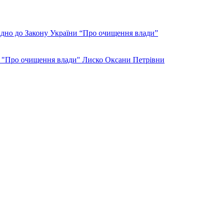
но до Закону України “Про очищення влади”
ни "Про очищення влади" Лиско Оксани Петрівни