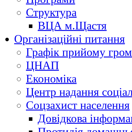
Структура
ВЦА м.Щастя
Організаційні питання
Графік прийому гро
ЦНАП
Економіка
Центр надання соціа
Соцзахист населення
Довідкова інформа
Протидія домашнь