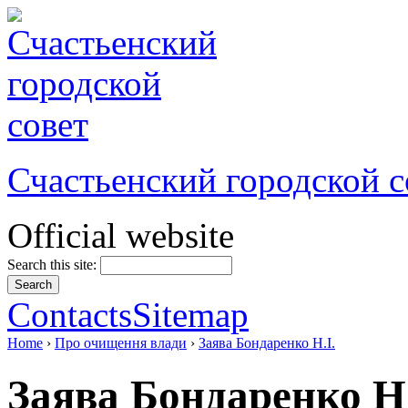
Счастьенский городской с
Official website
Search this site:
Contacts
Sitemap
Home
›
Про очищення влади
›
Заява Бондаренко Н.І.
Заява Бондаренко Н.