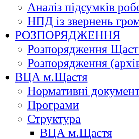
Аналіз підсумків роб
НПД із звернень гро
РОЗПОРЯДЖЕННЯ
Розпорядження Щасти
Розпорядження (архі
ВЦА м.Щастя
Нормативні докумен
Програми
Структура
ВЦА м.Щастя