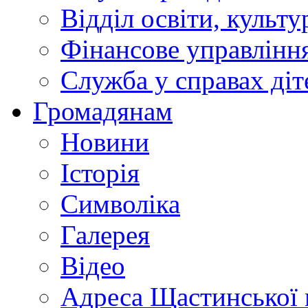
Відділ освіти, культ
Фінансове управлін
Служба у справах діт
Громадянам
Новини
Історія
Символіка
Галерея
Відео
Адреса Щастинської 