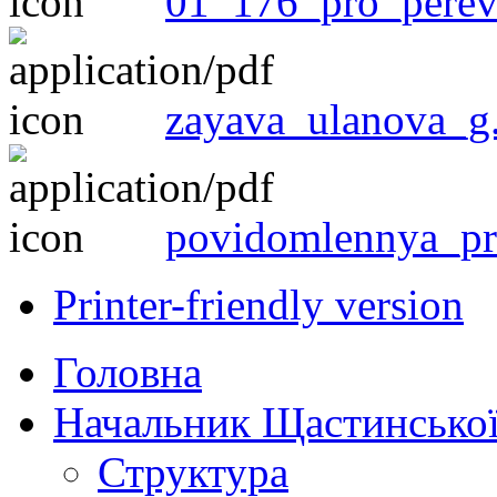
01_176_pro_perev
zayava_ulanova_g.
povidomlennya_pr
Printer-friendly version
Головна
Начальник Щастинської
Структура