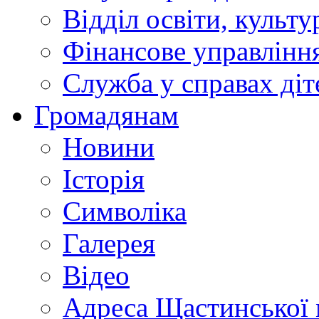
Відділ освіти, культ
Фінансове управлін
Служба у справах діт
Громадянам
Новини
Історія
Символіка
Галерея
Відео
Адреса Щастинської 