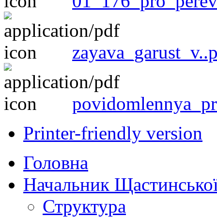
01_176_pro_perev
zayava_garust_v..
povidomlennya_pr
Printer-friendly version
Головна
Начальник Щастинської
Структура