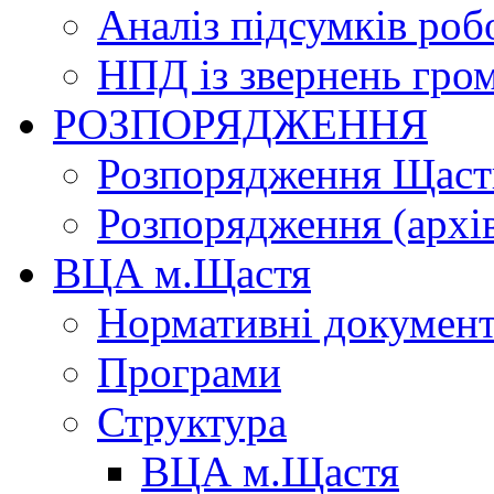
Аналіз підсумків роб
НПД із звернень гро
РОЗПОРЯДЖЕННЯ
Розпорядження Щасти
Розпорядження (архі
ВЦА м.Щастя
Нормативні докумен
Програми
Структура
ВЦА м.Щастя