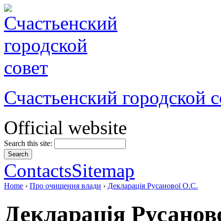
Счастьенский городской с
Official website
Search this site:
Contacts
Sitemap
Home
›
Про очищення влади
›
Декларацiя Русанової О.С.
Декларацiя Русаново