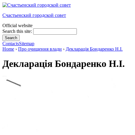
Счастьенский городской совет
Official website
Search this site:
Contacts
Sitemap
Home
›
Про очищення влади
›
Декларація Бондаренко Н.І.
Декларація Бондаренко Н.І.