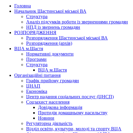
Головна
Начальник Щастинської міської ВА
Структура
Аналіз підсумків роботи із зверненнями громадян
НПД із звернень громадян
РОЗПОРЯДЖЕННЯ
Розпорядження Щастинської міської ВА
Розпорядження (архів)
ВЦА м.Щастя
Нормативні документи
Програми
Структура
ВЦА м.Щастя
Організаційні питання
Графік прийому громадян
ЦНАП
Економіка
Центр надання соціальних послуг (ЦНСП)
Соцзахист населення
Довідкова інформація
Протидія домашньому насильству
Новини
Регуляторна діяльність
Відділ освіти, культури, молоді та спорту ВЦА