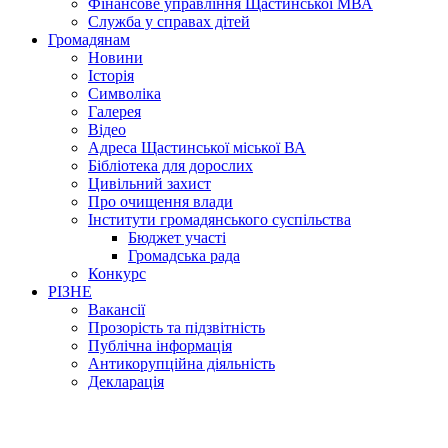
Фінансове управління Щастинської МВА
Служба у справах дітей
Громадянам
Новини
Історія
Символіка
Галерея
Відео
Адреса Щастинської міської ВА
Бібліотека для дорослих
Цивільний захист
Про очищення влади
Інститути громадянського суспільства
Бюджет участі
Громадська рада
Конкурс
РІЗНЕ
Вакансії
Прозорість та підзвітність
Публічна інформація
Антикорупційна діяльність
Декларація