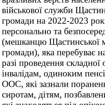
військової служби Щастинс
громади на 2022-2023 рок
персонально та безпосере
(мешканцю Щастинської мі
громади), яка перебуває н
разі проведення складної 
інвалідам, одиноким пенс
ООС, які зазнали поранен
сиротам, дітям, позбавлен
які знаходяться під опіко