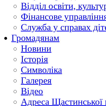
Відділ освіти, культ
Фінансове управлін
Служба у справах діт
Громадянам
Новини
Історія
Символіка
Галерея
Відео
Адреса Щастинської 