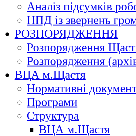
Аналіз підсумків роб
НПД із звернень гро
РОЗПОРЯДЖЕННЯ
Розпорядження Щасти
Розпорядження (архі
ВЦА м.Щастя
Нормативні докумен
Програми
Структура
ВЦА м.Щастя