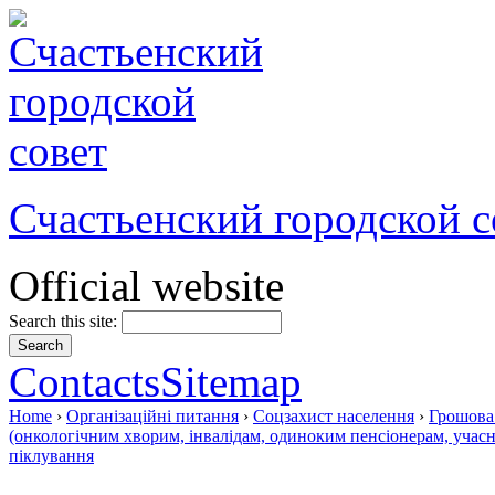
Счастьенский городской с
Official website
Search this site:
Contacts
Sitemap
Home
›
Організаційні питання
›
Соцзахист населення
›
Грошова 
(онкологічним хворим, інвалідам, одиноким пенсіонерам, учасн
піклування