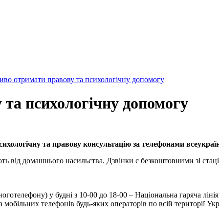
иво отримати правову та психологічну допомогу
 та психологічну допомогу
ихологічну та правову консультацію за телефонами всеукраїн
ають від домашнього насильства. Дзвінки є безкоштовними зі ста
ноготелефону) у будні з 10-00 до 18-00 – Національна гаряча лін
а мобільних телефонів будь-яких операторів по всій території Укр