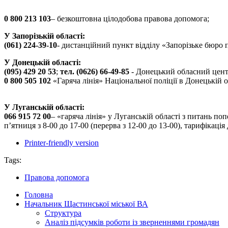
0 800 213 103
– безкоштовна цілодобова правова допомога;
У Запорізькій області:
(061) 224-39-10
- дистанційний пункт відділу «Запорізьке бюро
У Донецькій області:
(095) 429 20 53
;
тел. (0626) 66-49-85
- Донецький обласний центр 
0 800 505 102
«Гаряча лінія» Національної поліції в Донецькій о
У Луганській області:
066 915 72 00
– «гаряча лінія» у Луганській області з питань п
п’ятниця з 8-00 до 17-00 (перерва з 12-00 до 13-00), тарифікаці
Printer-friendly version
Tags:
Правова допомога
Головна
Начальник Щастинської міської ВА
Структура
Аналіз підсумків роботи із зверненнями громадян