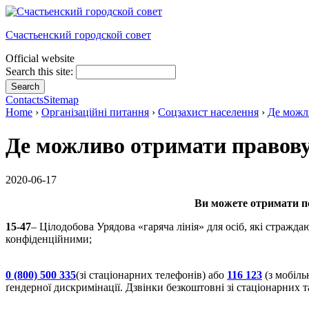
Счастьенский городской совет
Official website
Search this site:
Contacts
Sitemap
Home
›
Організаційні питання
›
Соцзахист населення
›
Де можл
Де можливо отримати правову
2020-06-17
Ви можете отримати пс
15-47
– Цілодобова Урядова «гаряча лінія» для осіб, які стражд
конфіденційними;
0 (800) 500 335
(зі стаціонарних телефонів) або
116 123
(з мобіль
ґендерної дискримінації. Дзвінки безкоштовні зі стаціонарних т