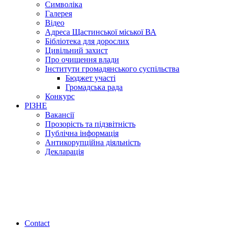
Символіка
Галерея
Відео
Адреса Щастинської міської ВА
Бібліотека для дорослих
Цивільний захист
Про очищення влади
Інститути громадянського суспільства
Бюджет участі
Громадська рада
Конкурс
РІЗНЕ
Вакансії
Прозорість та підзвітність
Публічна інформація
Антикорупційна діяльність
Декларація
Contact