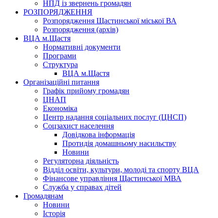
НПД із звернень громадян
РОЗПОРЯДЖЕННЯ
Розпорядження Щастинської міської ВА
Розпорядження (архів)
ВЦА м.Щастя
Нормативні документи
Програми
Структура
ВЦА м.Щастя
Організаційні питання
Графік прийому громадян
ЦНАП
Економіка
Центр надання соціальних послуг (ЦНСП)
Соцзахист населення
Довідкова інформація
Протидія домашньому насильству
Новини
Регуляторна діяльність
Відділ освіти, культури, молоді та спорту ВЦА
Фінансове управління Щастинської МВА
Служба у справах дітей
Громадянам
Новини
Історія