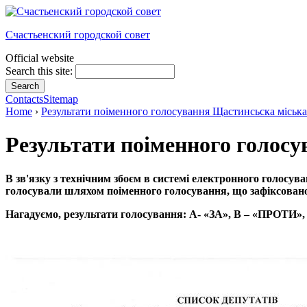
Счастьенский городской совет
Official website
Search this site:
Contacts
Sitemap
Home
›
Результати поіменного голосування Щастинсьска міська
Результати поіменного голос
В зв'язку з технічним збоєм в системі електронного голосув
голосували шляхом поіменного голосування, що зафіксовано
Нагадуємо, результати голосування: А- «ЗА», В – «ПРОТ