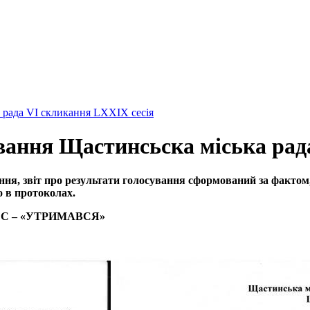
 рада VI скликання LXXIX сесія
ування Щастинсьска міська рад
ання, звіт про результати голосування сформований за фактом
 в протоколах.
И», С – «УТРИМАВСЯ»