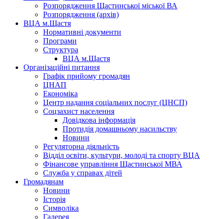
Розпорядження Щастинської міської ВА
Розпорядження (архів)
ВЦА м.Щастя
Нормативні документи
Програми
Структура
ВЦА м.Щастя
Організаційні питання
Графік прийому громадян
ЦНАП
Економіка
Центр надання соціальних послуг (ЦНСП)
Соцзахист населення
Довідкова інформація
Протидія домашньому насильству
Новини
Регуляторна діяльність
Відділ освіти, культури, молоді та спорту ВЦА
Фінансове управління Щастинської МВА
Служба у справах дітей
Громадянам
Новини
Історія
Символіка
Галерея