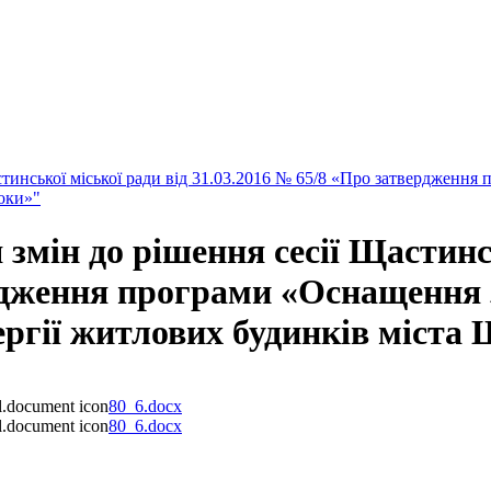
стинської міської ради від 31.03.2016 № 65/8 «Про затвердженн
роки»"
змін до рішення сесії Щастинсь
ердження програми «Оснащення
ергії житлових будинків міста 
80_6.docx
80_6.docx