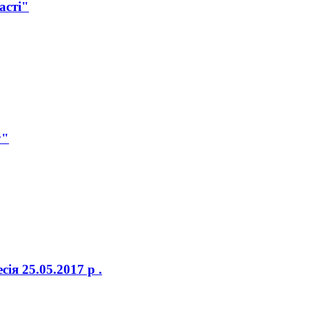
асті"
у"
я 25.05.2017 р .