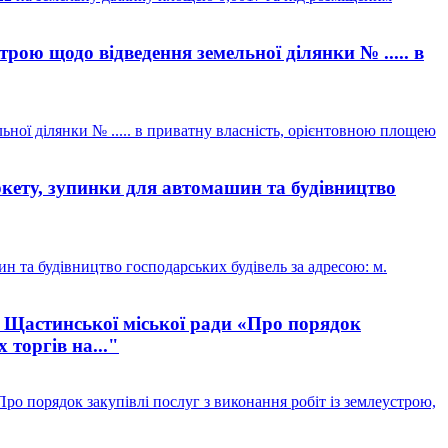
ою щодо відведення земельної ділянки № ..... в
ої ділянки № ..... в приватну власність, орієнтовною площею
кету, зупинки для автомашин та будівництво
 та будівництво господарських будівель за адресою: м.
 Щастинської міської ради «Про порядок
 торгів на..."
о порядок закупівлі послуг з виконання робіт із землеустрою,