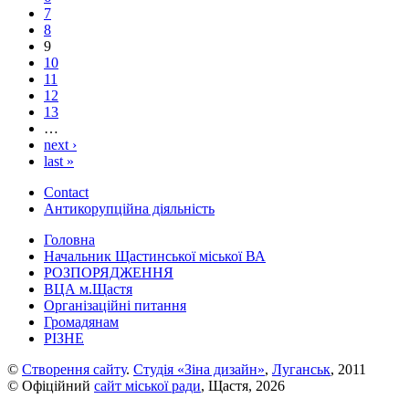
7
8
9
10
11
12
13
…
next ›
last »
Contact
Антикорупційна діяльність
Головна
Начальник Щастинської міської ВА
РОЗПОРЯДЖЕННЯ
ВЦА м.Щастя
Організаційні питання
Громадянам
РІЗНЕ
©
Створення сайту
.
Студія «Зіна дизайн»
,
Луганськ
, 2011
© Офіційний
сайт міської ради
, Щастя, 2026