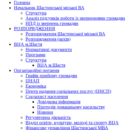
Головна
Начальник Щастинської міської ВА
Структура
Аналіз підсумків роботи із зверненнями громадян
НПД із звернень громадян
РОЗПОРЯДЖЕННЯ
Розпорядження Щастинської міської ВА
Розпорядження (архів)
ВЦА м.Щастя
Нормативні документи
Програми
Структура
ВЦА м.Щастя
Організаційні питання
Графік прийому громадян
ЦНАП
Економіка
Центр надання соціальних послуг (ЦНСП)
Соцзахист населення
Довідкова інформація
Протидія домашньому насильству
Новини
Регуляторна діяльність
Відділ освіти, культури, молоді та спорту ВЦА
Фінансове управління Щастинської МВА