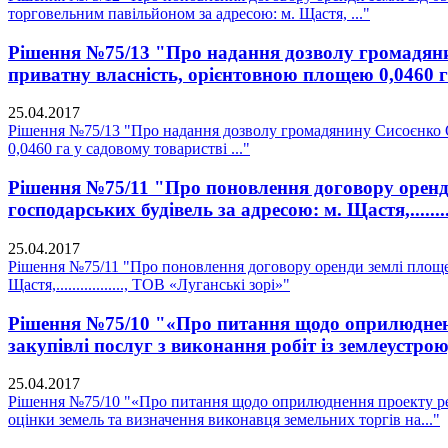
торговельним павільйоном за адресою: м. Щастя, ..."
Рішення №75/13 "Про надання дозволу громадянин
приватну власність, орієнтовною площею 0,0460 га
25.04.2017
Рішення №75/13 "Про надання дозволу громадянину Сисоєнко О.
0,0460 га у садовому товаристві ..."
Рішення №75/11 "Про поновлення договору оренди
господарських будівель за адресою: м. Щастя,........
25.04.2017
Рішення №75/11 "Про поновлення договору оренди землі площею 
Щастя,................., ТОВ «Луганські зорі»"
Рішення №75/10 "«Про питання щодо оприлюдненн
закупівлі послуг з виконання робіт із землеустро
25.04.2017
Рішення №75/10 "«Про питання щодо оприлюднення проекту регу
оцінки земель та визначення виконавця земельних торгів на..."