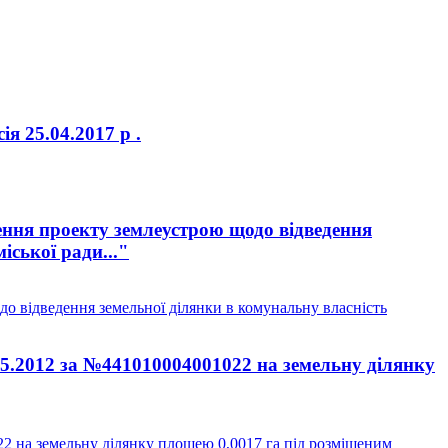
я 25.04.2017 р .
ння проекту землеустрою щодо відведення
іської ради..."
о відведення земельної ділянки в комунальну власність
.05.2012 за №441010004001022 на земельну ділянку
22 на земельну ділянку площею 0,0017 га під розміщеним