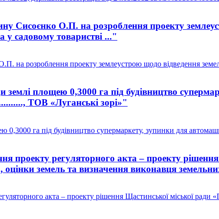
у Сисоєнко О.П. на розроблення проекту землеустр
 у садовому товаристві ..."
П. на розроблення проекту землеустрою щодо відведення земельн
 землі площею 0,3000 га під будівництво супермар
........., ТОВ «Луганські зорі»"
0,3000 га під будівництво супермаркету, зупинки для автомашин
я проекту регуляторного акта – проекту рішення
ю, оцінки земель та визначення виконавця земельних
ляторного акта – проекту рішення Щастинської міської ради «Пр