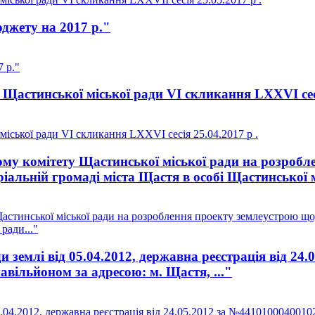
джету на 2017 р."
 р."
Щастинської міської ради VI скликання LXXVI сесі
іської ради VI скликання LXXVI сесія 25.04.2017 р .
у комітету Щастинської міської ради на розробле
іальній громаді міста Щастя в особі Щастинської м
стинської міської ради на розроблення проекту землеустрою щод
ради..."
землі від 05.04.2012, державна реєстрація від 24
вільйоном за адресою: м. Щастя, ..."
04.2012, державна реєстрація від 24.05.2012 за №4410100040010