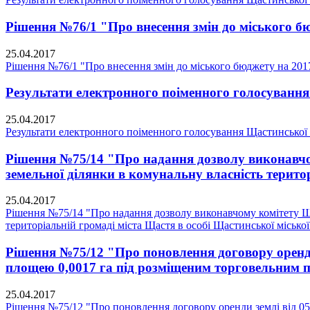
Рішення №76/1 "Про внесення змін до міського бю
25.04.2017
Рішення №76/1 "Про внесення змін до міського бюджету на 2017
Результати електронного поіменного голосування 
25.04.2017
Результати електронного поіменного голосування Щастинської м
Рішення №75/14 "Про надання дозволу виконавчом
земельної ділянки в комунальну власність територ
25.04.2017
Рішення №75/14 "Про надання дозволу виконавчому комітету Ща
територіальній громаді міста Щастя в особі Щастинської міської 
Рішення №75/12 "Про поновлення договору оренди 
площею 0,0017 га під розміщеним торговельним па
25.04.2017
Рішення №75/12 "Про поновлення договору оренди землі від 05.