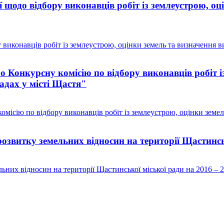
 щодо відбору виконавців робіт із землеустрою, о
виконавців робіт із землеустрою, оцінки земель та визначення в
Конкурсну комісію по відбору виконавців робіт із
адах у місті Щастя"
ісію по відбору виконавців робіт із землеустрою, оцінки земел
звитку земельних відносин на території Щастинськ
них відносин на території Щастинської міської ради на 2016 – 