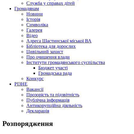
Служба у справах дітей
Громадянам
Новини
Історія
Символіка
Галерея
Відео
Адреса Щастинської міської ВА
Бібліотека для дорослих
Цивільний захист
Про очищення влади
Інститути громадянського суспільства
Бюджет участі
Громадська рада
Конкурс
РІЗНЕ
Вакансії
Прозорість та підзвітність
Публічна інформація
Антикорупційна діяльність
Декларація
Розпорядження