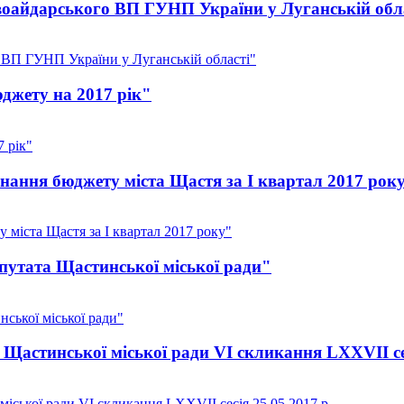
оайдарського ВП ГУНП України у Луганській обл
ВП ГУНП України у Луганській області"
джету на 2017 рік"
 рік"
нання бюджету міста Щастя за I квартал 2017 рок
 міста Щастя за I квартал 2017 року"
утата Щастинської міської ради"
ської міської ради"
Щастинської міської ради VI скликання LXXVII сесі
іської ради VI скликання LXXVII сесія 25.05.2017 р .