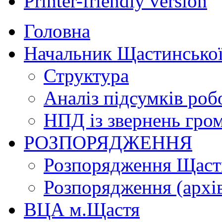
Printer-friendly version
Головна
Начальник Щастинської
Структура
Аналіз підсумків роб
НПД із звернень гро
РОЗПОРЯДЖЕННЯ
Розпорядження Щасти
Розпорядження (архі
ВЦА м.Щастя