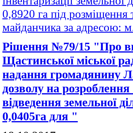
інвентаризації земельної
0,8920 га під розміщення
майданчика за адресою: м.
Рішення №79/15 "Про вн
Щастинської міської рад
надання громадянину Л
дозволу на розроблення
відведення земельної д
0,0405га для "