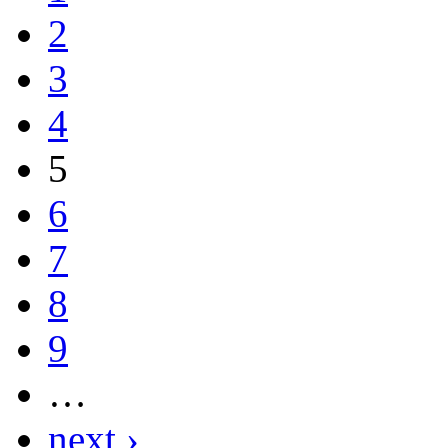
2
3
4
5
6
7
8
9
…
next ›