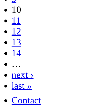
10
11
12
13
14
…
next ›
last »
Contact