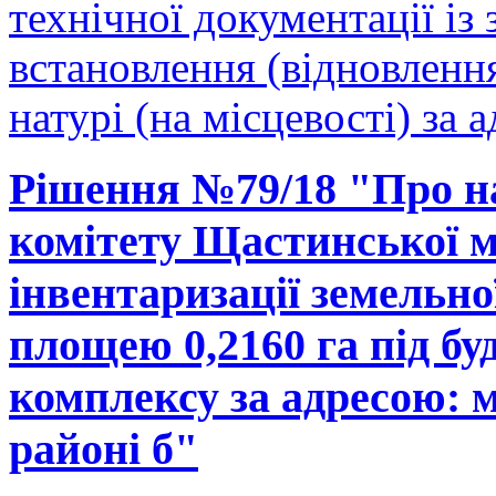
технічної документації і
встановлення (відновленн
натурі (на місцевості) за 
Рішення №79/18 "Про н
комітету Щастинської м
інвентаризації земельно
площею 0,2160 га під б
комплексу за адресою: м
районі б"