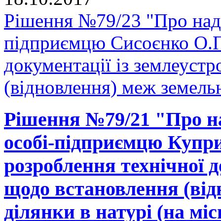
Рішення №79/23 "Про нада
підприємцю Сисоєнко О.П.
документації із землеуст
(відновлення) меж земельн
Рішення №79/21 "Про на
особі-підприємцю Купри
розроблення технічної д
щодо встановлення (від
ділянки в натурі (на міс