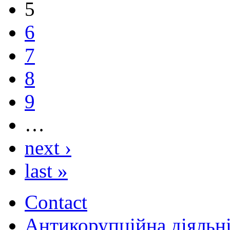
5
6
7
8
9
…
next ›
last »
Contact
Антикорупційна діяльн