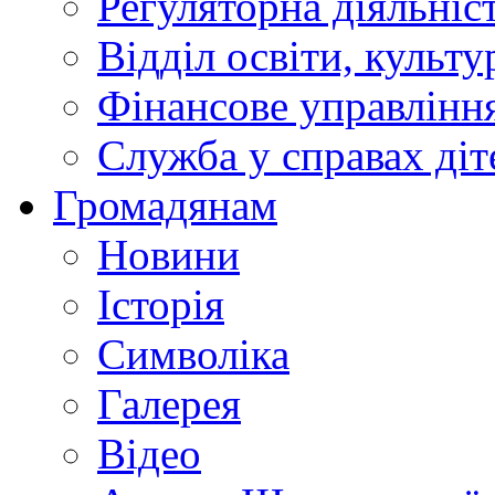
Регуляторна діяльніс
Відділ освіти, культ
Фінансове управлін
Служба у справах діт
Громадянам
Новини
Історія
Символіка
Галерея
Відео