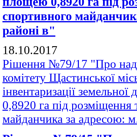
площею 0,8920 га під р
спортивного майданчика
районі в"
18.10.2017
Рішення №79/17 "Про над
комітету Щастинської міс
інвентаризації земельної
0,8920 га під розміщення
майданчика за адресою: м.