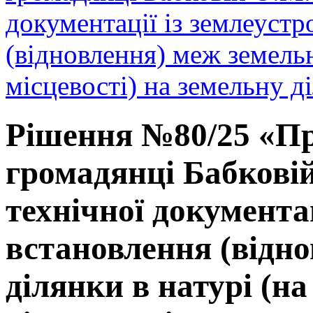
документації із землеуст
(відновлення) меж земельн
місцевості) на земельну 
Рішення №80/25 «Пр
громадянці Бабкові
технічної документа
встановлення (відно
ділянки в натурі (на