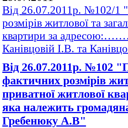
Від 26.07.2011р. №102/1 
розмірів житлової та зага
квартири за адресою:………
Канівцовій І.В. та Канівц
Від 26.07.2011р. №102 
фактичних розмірів жит
приватної житлової кв
яка належить громадян
Гребенюку А.В"