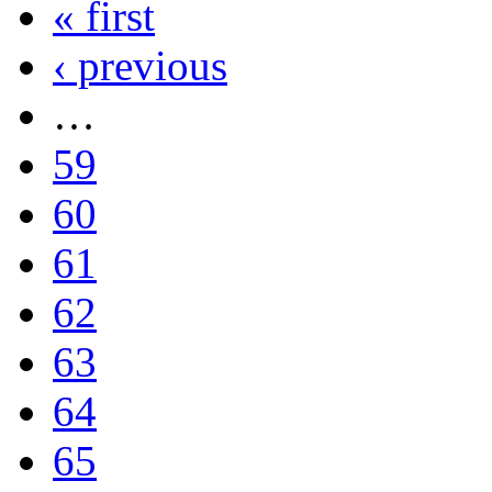
« first
‹ previous
…
59
60
61
62
63
64
65