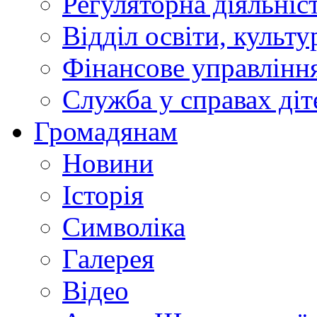
Регуляторна діяльніс
Відділ освіти, культ
Фінансове управлін
Служба у справах діт
Громадянам
Новини
Історія
Символіка
Галерея
Відео