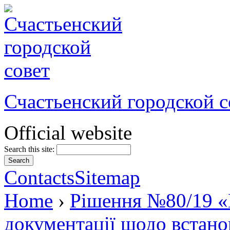
Счастьенский городской с
Official website
Search this site:
Contacts
Sitemap
Home
›
Рішення №80/19 «
документації щодо встано