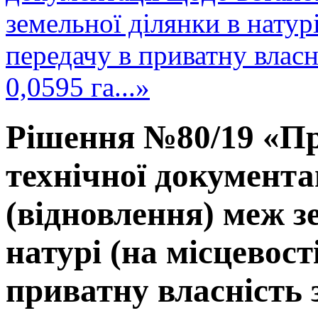
земельної ділянки в натурі
передачу в приватну влас
0,0595 га...»
Рішення №80/19 «Пр
технічної документа
(відновлення) меж з
натурі (на місцевост
приватну власність 