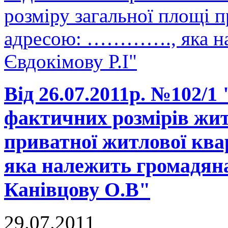
розміру загальної площі п
адресою: …………., яка на
Євдокімову Р.І"
Від 26.07.2011р. №102/1
фактичних розмірів жит
приватної житлової кв
яка належить громадяна
Канівцову О.В"
29.07.2011