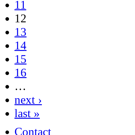
11
12
13
14
15
16
…
next ›
last »
Contact