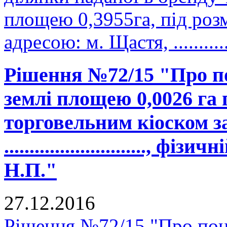
площею 0,3955га, під роз
адресою: м. Щастя, .............
Рішення №72/15 "Про п
землі площею 0,0026 га
торговельним кіоском з
............................,
Н.П."
27.12.2016
Рішення №72/15 "Про пон