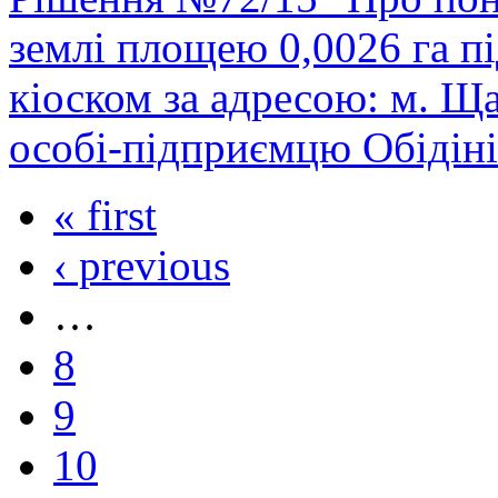
землі площею 0,0026 га п
кіоском за адресою: м. Щастя, .
особі-підприємцю Обідіні
« first
‹ previous
…
8
9
10