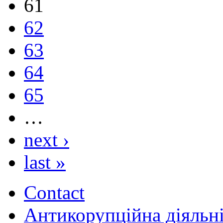
61
62
63
64
65
…
next ›
last »
Contact
Антикорупційна діяльн