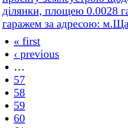
ділянки, площею 0.0028 г
гаражем за адресою: м.Ща
« first
‹ previous
…
57
58
59
60