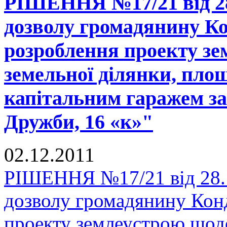
РІШЕННЯ №17/21 від 28
дозволу громадянину Ко
розроблення проекту зе
земельної ділянки, пло
капітальним гаражем за
Дружби, 16 «к»"
02.12.2011
РІШЕННЯ №17/21 від 28.1
дозволу громадянину Конд
проекту землеустрою щодо