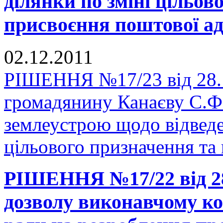
ділянки по зміні цільов
присвоєння поштової ад
02.12.2011
РІШЕННЯ №17/23 від 28.1
громадянину Канаєву С.Ф
землеустрою щодо відведе
цільового призначення та
РІШЕННЯ №17/22 від 28
дозволу виконавчому ко