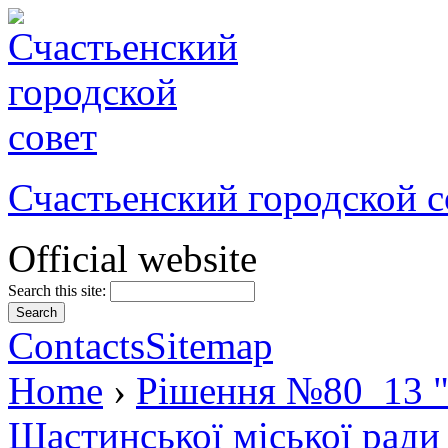
Счастьенский городской с
Official website
Search this site:
Contacts
Sitemap
Home
›
Рішення №80_13 "П
Щастинської міської ради