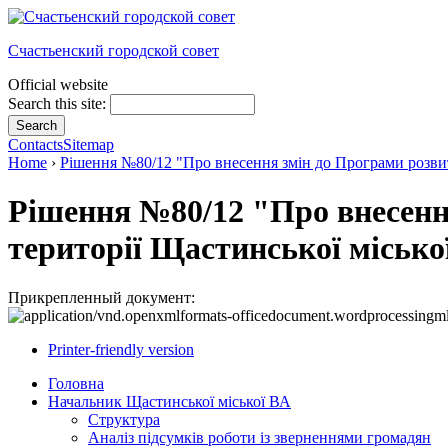
Счастьенский городской совет
Official website
Search this site:
Contacts
Sitemap
Home
›
Рішення №80/12 "Про внесення змін до Програми розвитк
Рішення №80/12 "Про внесенн
території Щастинської міської
Прикрепленный документ:
Printer-friendly version
Головна
Начальник Щастинської міської ВА
Структура
Аналіз підсумків роботи із зверненнями громадян