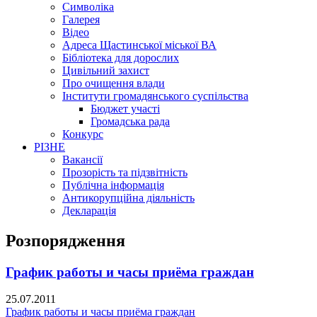
Символіка
Галерея
Відео
Адреса Щастинської міської ВА
Бібліотека для дорослих
Цивільний захист
Про очищення влади
Інститути громадянського суспільства
Бюджет участі
Громадська рада
Конкурс
РІЗНЕ
Вакансії
Прозорість та підзвітність
Публічна інформація
Антикорупційна діяльність
Декларація
Розпорядження
График работы и часы приёма граждан
25.07.2011
График работы и часы приёма граждан