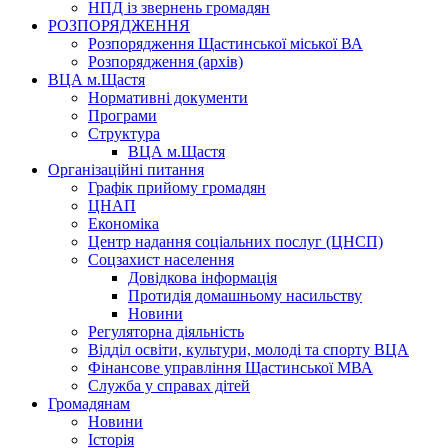
НПД із звернень громадян
РОЗПОРЯДЖЕННЯ
Розпорядження Щастинської міської ВА
Розпорядження (архів)
ВЦА м.Щастя
Нормативні документи
Програми
Структура
ВЦА м.Щастя
Організаційні питання
Графік прийому громадян
ЦНАП
Економіка
Центр надання соціальних послуг (ЦНСП)
Соцзахист населення
Довідкова інформація
Протидія домашньому насильству
Новини
Регуляторна діяльність
Відділ освіти, культури, молоді та спорту ВЦА
Фінансове управління Щастинської МВА
Служба у справах дітей
Громадянам
Новини
Історія