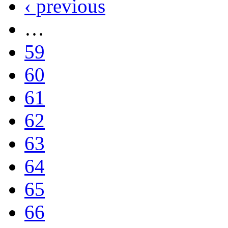
‹ previous
…
59
60
61
62
63
64
65
66