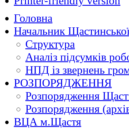
Printer-friendly version
Головна
Начальник Щастинської
Структура
Аналіз підсумків роб
НПД із звернень гро
РОЗПОРЯДЖЕННЯ
Розпорядження Щасти
Розпорядження (архі
ВЦА м.Щастя