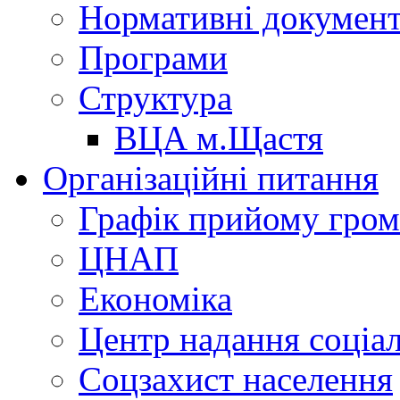
Нормативні докумен
Програми
Структура
ВЦА м.Щастя
Організаційні питання
Графік прийому гро
ЦНАП
Економіка
Центр надання соціа
Соцзахист населення