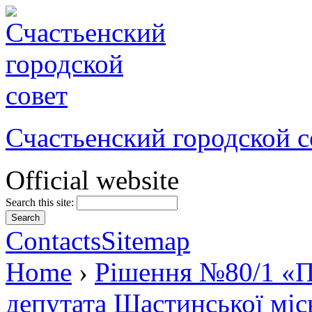
Счастьенский городской с
Official website
Search this site:
Contacts
Sitemap
Home
›
Рішення №80/1 «П
депутата Щастинської міс