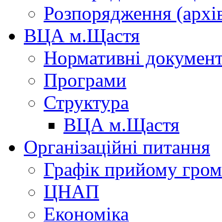
Розпорядження (архі
ВЦА м.Щастя
Нормативні докумен
Програми
Структура
ВЦА м.Щастя
Організаційні питання
Графік прийому гро
ЦНАП
Економіка