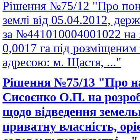
Рішення №75/12 "Про пон
землі від 05.04.2012, держ
за №441010004001022 на 
0,0017 га під розміщеним
адресою: м. Щастя, ..."
Рішення №75/13 "Про н
Сисоєнко О.П. на розро
щодо відведення земельно
приватну власність, ор