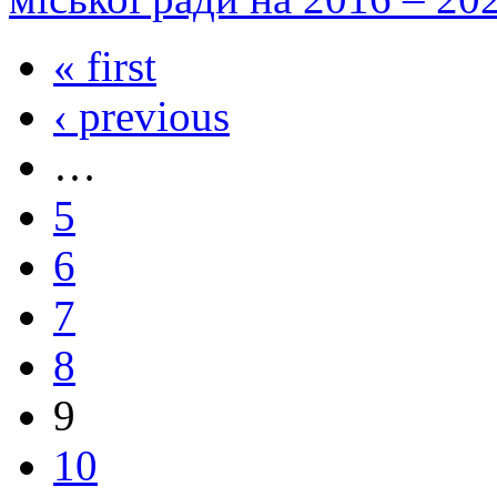
« first
‹ previous
…
5
6
7
8
9
10