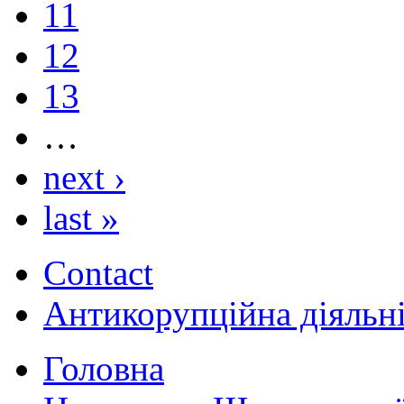
11
12
13
…
next ›
last »
Contact
Антикорупційна діяльн
Головна