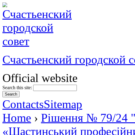
Счастьенский городской с
Official website
Search this site:
Contacts
Sitemap
Home
›
Рішення № 79/24 
«Щастинський професійни