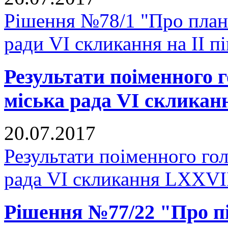
Рішення №78/1 "Про план
ради VI скликання на II п
Результати поіменного
міська рада VI скликан
20.07.2017
Результати поіменного го
рада VI скликання LXXVІІ
Рішення №77/22 "Про пі