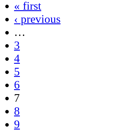
« first
‹ previous
…
3
4
5
6
7
8
9