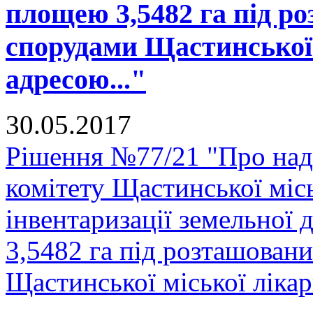
площею 3,5482 га під р
спорудами Щастинської 
адресою..."
30.05.2017
Рішення №77/21 "Про над
комітету Щастинської міс
інвентаризації земельної
3,5482 га під розташован
Щастинської міської лікарн