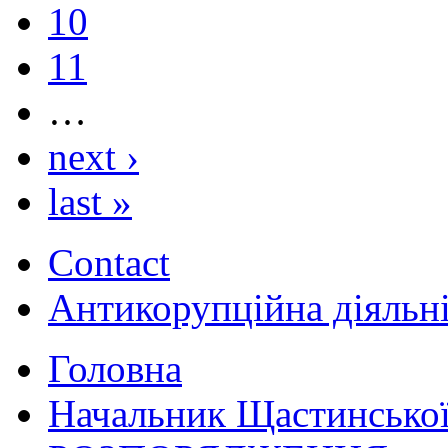
10
11
…
next ›
last »
Contact
Антикорупційна діяльн
Головна
Начальник Щастинської