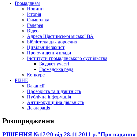
Громадянам
Новини
Історія
Символіка
Галерея
Відео
Адреса Щастинської міської ВА
Бібліотека для дорослих
Цивільний захист
Про очищення влади
Інститути громадянського суспільства
Бюджет участі
Громадська рада
Конкурс
РІЗНЕ
Вакансії
Прозорість та підзвітність
Публічна інформація
Антикорупційна діяльність
Декларація
Розпорядження
РІШЕННЯ №17/20 від 28.11.2011 р."Про надання 