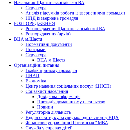
Начальник Щастинської міської ВА
Структура
Аналіз підсумків роботи із зверненнями громадян
НПД із звернень громадян
РОЗПОРЯДЖЕННЯ
Розпорядження Щастинської міської ВА
Розпорядження (архів)
ВЦА м.Щастя
Нормативні документи
Програми
Структура
ВЦА м.Щастя
Організаційні питання
Графік прийому громадян
ЦНАП
Економіка
Центр надання соціальних послуг (ЦНСП)
Соцзахист населення
Довідкова інформація
Протидія домашньому насильству
Новини
Регуляторна діяльність
Відділ освіти, культури, молоді та спорту ВЦА
Фінансове управління Щастинської МВА
Служба у справах дітей