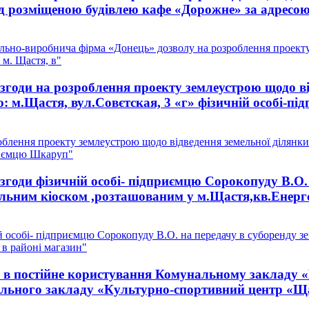
ід розміщеною будівлею кафе «Дорожне» за адресою
ьно-виробнича фірма «Донець» дозволу на розроблення проекту
 м. Щастя, в"
годи на розроблення проекту землеустрою щодо від
: м.Щастя, вул.Совєтская, 3 «г» фізичній особі-
облення проекту землеустрою щодо відведення земельної ділянки
приємцю Шкаруп"
годи фізичній особі- підприємцю Сорокопуду В.О. 
ельним кіоском ,розташованим у м.Щастя,кв.Енергє
 особі- підприємцю Сорокопуду В.О. на передачу в суборенду зе
 в районі магазин"
 в постійне користування Комунальному закладу 
ального закладу «Культурно-спортивний центр «Ща