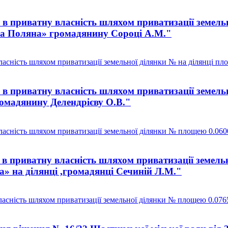
в приватну власність шляхом приватизації земельн
ена Поляна» громадянину Сороці А.М."
сність шляхом приватизації земельної ділянки № на ділянці пло
в приватну власність шляхом приватизації земель
ромадянину Делендрієву О.В."
асність шляхом приватизації земельної ділянки № площею 0.0600
в приватну власність шляхом приватизації земель
а» на ділянці ,громадянці Сечиній Л.М."
асність шляхом приватизації земельної ділянки № площею 0.0765