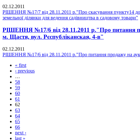
02.12.2011
РІШЕННЯ №17/7 від 28.11.2011 р."Про скасування пункту14 дод
земельної ділянки для ведення садівництва в садовому товари"
РІШЕННЯ №17/6 від 28.11.2011 р."Про питання пр
м. Щастя, вул. Рєспубліканская, 4-в"
02.12.2011
РІШЕННЯ №17/6 від 28.11.2011 р."Про питання продажу на аукц
« first
‹ previous
…
58
59
60
61
62
63
64
65
66
next ›
last »