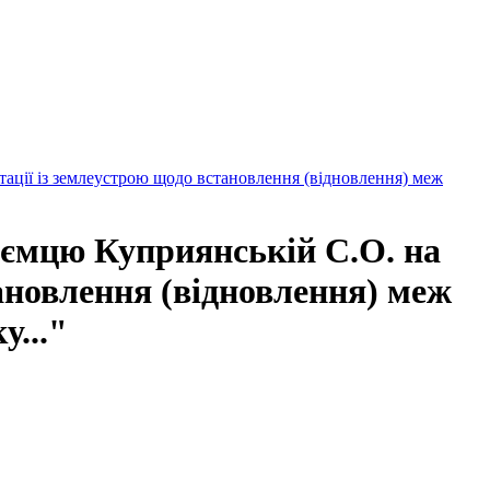
ації із землеустрою щодо встановлення (відновлення) меж
иємцю Куприянській С.О. на
ановлення (відновлення) меж
у..."