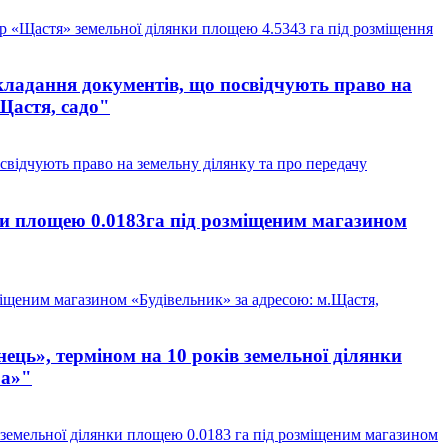
 «Щастя» земельної ділянки площею 4.5343 га під розміщення
кладання документів, що посвідчують право на
.Щастя, садо"
свідчують право на земельну ділянку та про передачу
и площею 0.0183га під розміщеним магазином
іщеним магазином «Будівельник» за адресою: м.Щастя,
ць», терміном на 10 років земельної ділянки
«а»"
земельної ділянки площею 0.0183 га під розміщеним магазином