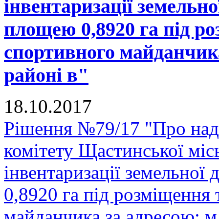
інвентаризації земельно
площею 0,8920 га під р
спортивного майданчика
районі в"
18.10.2017
Рішення №79/17 "Про над
комітету Щастинської міс
інвентаризації земельної
0,8920 га під розміщення
майданчика за адресою: м.