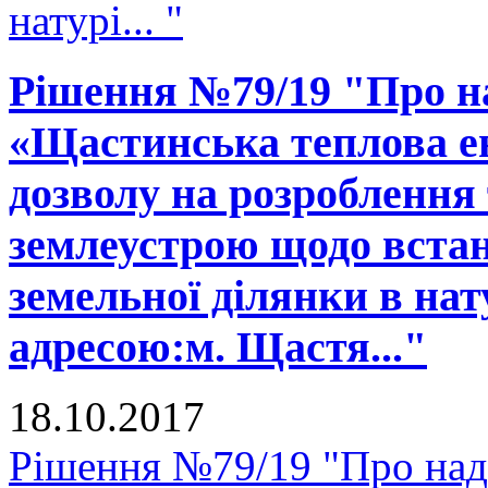
натурі... "
Рішення №79/19 "Про н
«Щастинська теплова е
дозволу на розроблення 
землеустрою щодо встан
земельної ділянки в нату
адресою:м. Щастя..."
18.10.2017
Рішення №79/19 "Про над