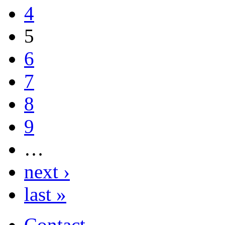
4
5
6
7
8
9
…
next ›
last »
Contact