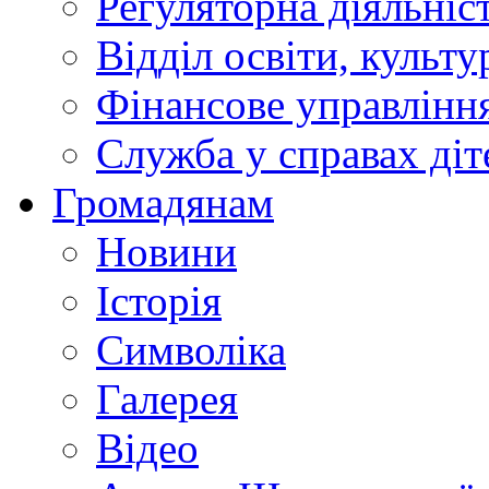
Регуляторна діяльніс
Відділ освіти, культ
Фінансове управлін
Служба у справах діт
Громадянам
Новини
Історія
Символіка
Галерея
Відео