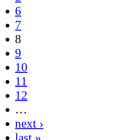
6
7
8
9
10
11
12
…
next ›
last »