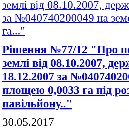
землі від 08.10.2007, держ
за №040740200049 на зем
га..."
Рішення №77/12 "Про п
землі від 08.10.2007, де
18.12.2007 за №04074020
площею 0,0033 га під р
павільйону.."
30.05.2017