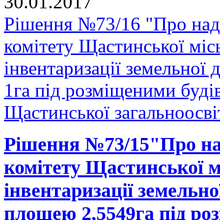
30.01.2017
Рішення №73/16 "Про над
комітету Щастинської міс
інвентаризації земельної
1га під розміщеними буді
Щастинської загальноосвіт
Рішення №73/15"Про на
комітету Щастинської м
інвентаризації земельно
площею 2,5549га під ро