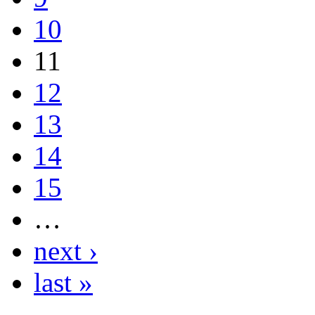
10
11
12
13
14
15
…
next ›
last »