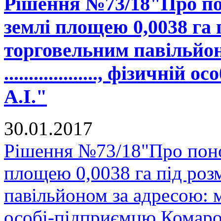
Рішення №73/18"Про по
землі площею 0,0038 га
торговельним павільйон
..................., фізичн
А.І."
30.01.2017
Рішення №73/18"Про поно
площею 0,0038 га під ро
павільйоном за адресою: м. Ща
особі-підприємцю Комаров