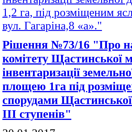
1,2 га, під розміщеним яс
вул. Гагаріна,8 «а»."
Рішення №73/16 "Про н
комітету Щастинської м
інвентаризації земельно
площею 1га під розміще
спорудами Щастинської 
ІІІ ступенів"