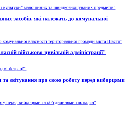
ац культури” малоцінних та швидкозношуваних предметів"
них засобів, які належать до комунальної
 комунальної власності територіальної громади міста Щастя"
асній військово-цивільній адміністрації"
дміністрації"
 та звітування про свою роботу перед виборцями
оту перед виборцями та об’єднаннями громадян"