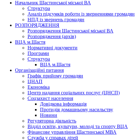
Начальник Щастинської міської ВА
Структура
Аналіз підсумків роботи із зверненнями громадян
НПД із звернень громадян
РОЗПОРЯДЖЕННЯ
Розпорядження Щастинської міської ВА
Розпорядження (архів)
ВЦА м.Щастя
Нормативні документи
Програми
Структура
ВЦА м.Щастя
Організаційні питання
Графік прийому громадян
ЦНАП
Економіка
Центр надання соціальних послуг (ЦНСП)
Соцзахист населення
Довідкова інформація
Протидія домашньому насильству
Новини
Регуляторна діяльність
Відділ освіти, культури, молоді та спорту ВЦА
Фінансове управління Щастинської МВА
Служба у справах дітей