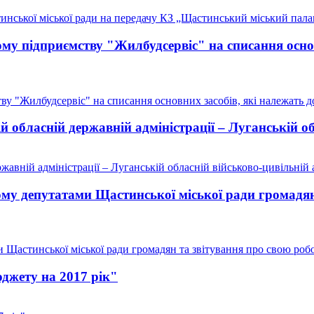
инської міської ради на передачу КЗ „Щастинський міський пал
 підприємству "Жилбудсервіс" на списання основ
 "Жилбудсервіс" на списання основних засобів, які належать до
обласній державній адміністрації – Луганській обл
вній адміністрації – Луганській обласній військово-цивільній а
му депутатами Щастинської міської ради громадян
Щастинської міської ради громадян та звітування про свою роб
джету на 2017 рік"