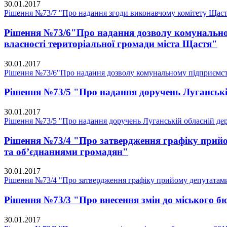
30.01.2017
Рішення №73/7 "Про надання згоди виконавчому комітету Щаст
Рішення №73/6"Про надання дозволу комунальному
власності територіальної громади міста Щастя"
30.01.2017
Рішення №73/6"Про надання дозволу комунальному підприємству
Рішення №73/5 "Про надання доручень Луганській 
30.01.2017
Рішення №73/5 "Про надання доручень Луганській обласній держа
Рішення №73/4 "Про затвердження графіку прийо
та об’єднаннями громадян"
30.01.2017
Рішення №73/4 "Про затвердження графіку прийому депутатами 
Рішення №73/3 "Про внесення змін до міського бю
30.01.2017