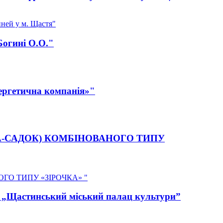
ней у м. Щастя"
Богині О.О."
ергетична компанія»"
ЯСЛА-САДОК) КОМБІНОВАНОГО ТИПУ
ОГО ТИПУ «ЗІРОЧКА» "
З „Щастинський міський палац культури”