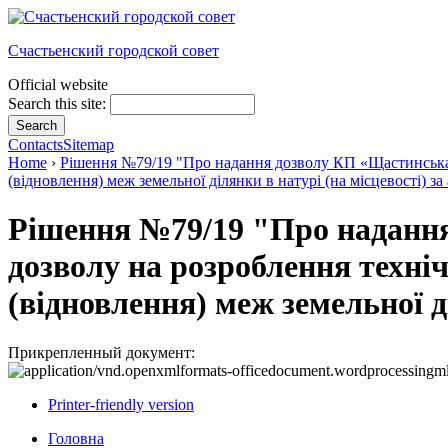
Счастьенский городской совет
Official website
Search this site:
Contacts
Sitemap
Home
›
Рішення №79/19 "Про надання дозволу КП «Щастинська т
(відновлення) меж земельної ділянки в натурі (на місцевості) за
Рішення №79/19 "Про надання
дозволу на розроблення техні
(відновлення) меж земельної д
Прикрепленный документ:
Printer-friendly version
Головна