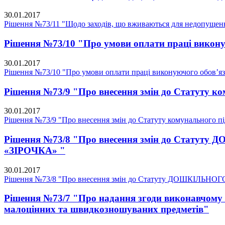
30.01.2017
Рішення №73/11 "Щодо заходів, що вживаються для недопущенн
Рішення №73/10 "Про умови оплати праці виконую
30.01.2017
Рішення №73/10 "Про умови оплати праці виконуючого обов’язк
Рішення №73/9 "Про внесення змін до Статуту к
30.01.2017
Рішення №73/9 "Про внесення змін до Статуту комунального п
Рішення №73/8 "Про внесення змін до Ст
«ЗІРОЧКА» "
30.01.2017
Рішення №73/8 "Про внесення змін до Статуту ДОШКІ
Рішення №73/7 "Про надання згоди виконавчому 
малоцінних та швидкозношуваних предметів"