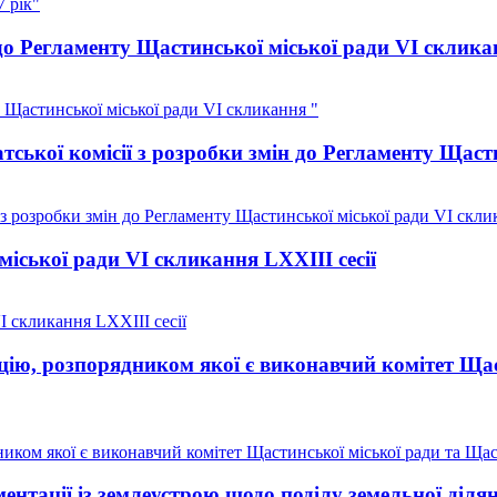
 рік"
до Регламенту Щастинської міської ради VI склика
 Щастинської міської ради VI скликання "
ської комісії з розробки змін до Регламенту Щаст
 з розробки змін до Регламенту Щастинської міської ради VI скли
іської ради VI скликання LXXIII сесії
I скликання LXXIII сесії
цію, розпорядником якої є виконавчий комітет Ща
иком якої є виконавчий комітет Щастинської міської ради та Щас
ентації із землеустрою щодо поділу земельної діл