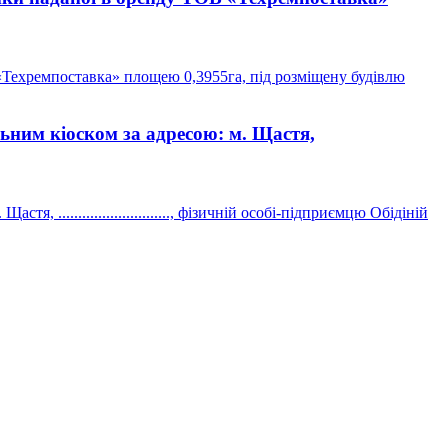
«Техремпоставка» площею 0,3955га, під розміщену будівлю
ьним кіоском за адресою: м. Щастя,
..........................., фізичній особі-підприємцю Обідіній