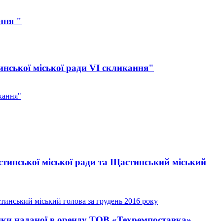
ння "
инської міської ради VI скликання"
кання"
стинської міської ради та Щастинський міський
тинський міський голова за грудень 2016 року
янки наданої в оренду ТОВ «Техремпоставка»