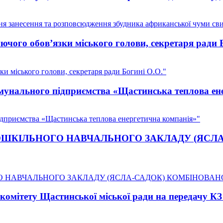
я занесення та розповсюдження збудника африканської чуми сви
чого обов’язки міського голови, секретаря ради 
и міського голови, секретаря ради Богині О.О."
омунального підприємства «Щастинська теплова ен
ідприємства «Щастинська теплова енергетична компанія»"
атуту ДОШКІЛЬНОГО НАВЧАЛЬНОГО ЗАКЛАДУ (
ЛЬНОГО НАВЧАЛЬНОГО ЗАКЛАДУ (ЯСЛА-САДОК) КОМБІНОВАН
комітету Щастинської міської ради на передачу К