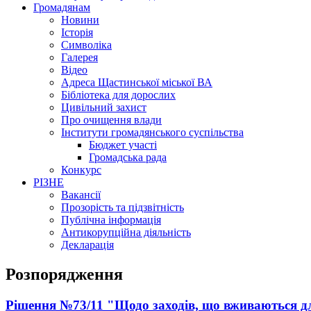
Громадянам
Новини
Історія
Символіка
Галерея
Відео
Адреса Щастинської міської ВА
Бібліотека для дорослих
Цивільний захист
Про очищення влади
Інститути громадянського суспільства
Бюджет участі
Громадська рада
Конкурс
РІЗНЕ
Вакансії
Прозорість та підзвітність
Публічна інформація
Антикорупційна діяльність
Декларація
Розпорядження
Рішення №73/11 "Щодо заходів, що вживаються д