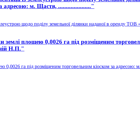
сою: м. Щастя, ....................."
млеустрою щодо поділу земельної ділянки наданої в оренду ТОВ 
 землі площею 0,0026 га під розміщеним торговел
діній Н.П."
26 га під розміщеним торговельним кіоском за адресою: м. Щастя, .