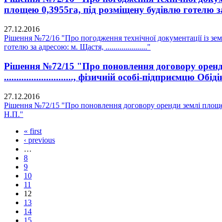
площею 0,3955га, під розміщену будівлю готелю за адре
27.12.2016
Рішення №72/16 "Про погодження технічної документації із зе
готелю за адресою: м. Щастя, ....................."
Рішення №72/15 "Про поновлення договору оренди
............................, фізичній особі-підприємцю Обі
27.12.2016
Рішення №72/15 "Про поновлення договору оренди землі площею 0,00
Н.П."
« first
‹ previous
…
8
9
10
11
12
13
14
15