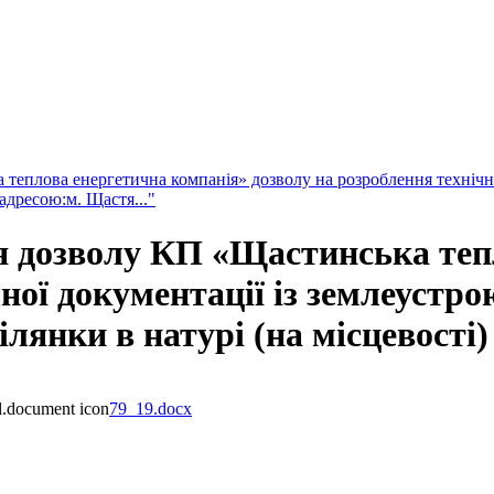
еплова енергетична компанія» дозволу на розроблення технічно
 адресою:м. Щастя..."
 дозволу КП «Щастинська теп
чної документації із землеустр
ілянки в натурі (на місцевості)
79_19.docx