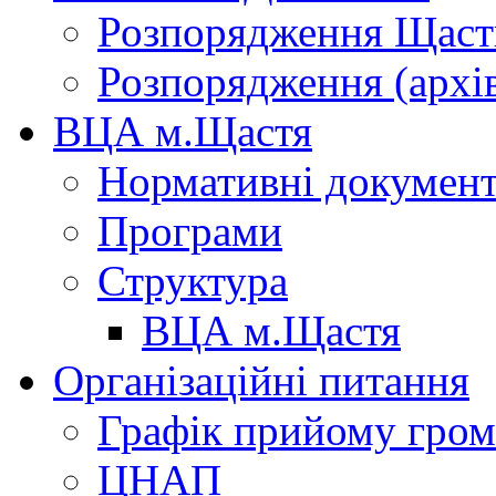
Розпорядження Щасти
Розпорядження (архі
ВЦА м.Щастя
Нормативні докумен
Програми
Структура
ВЦА м.Щастя
Організаційні питання
Графік прийому гро
ЦНАП