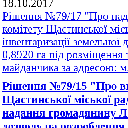
18.10.2017
Рішення №79/17 "Про над
комітету Щастинської міс
інвентаризації земельної
0,8920 га під розміщення
майданчика за адресою: м.
Рішення №79/15 "Про вн
Щастинської міської рад
надання громадянину Л
дозволу на розроблення