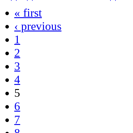
« first
‹ previous
1
2
3
4
5
6
7
8