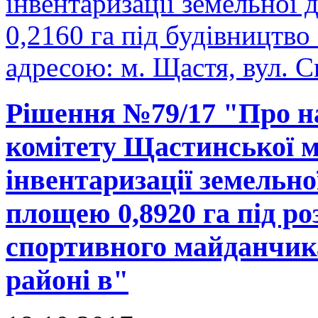
інвентаризації земельної
0,2160 га під будівництво
адресою: м. Щастя, вул. С
Рішення №79/17 "Про н
комітету Щастинської м
інвентаризації земельно
площею 0,8920 га під р
спортивного майданчика
районі в"