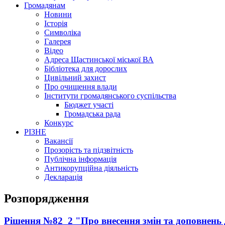
Громадянам
Новини
Історія
Символіка
Галерея
Відео
Адреса Щастинської міської ВА
Бібліотека для дорослих
Цивільний захист
Про очищення влади
Інститути громадянського суспільства
Бюджет участі
Громадська рада
Конкурс
РІЗНЕ
Вакансії
Прозорість та підзвітність
Публічна інформація
Антикорупційна діяльність
Декларація
Розпорядження
Рішення №82_2 "Про внесення змін та доповнень 