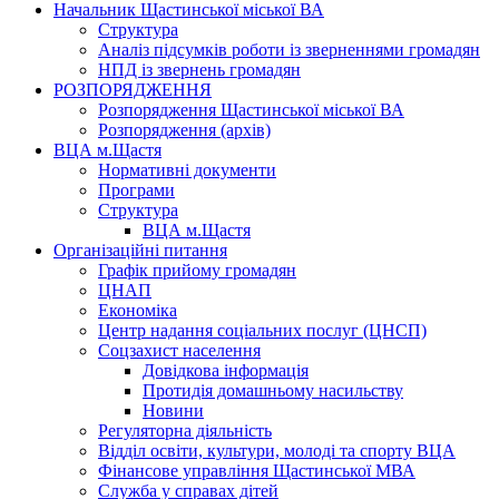
Начальник Щастинської міської ВА
Структура
Аналіз підсумків роботи із зверненнями громадян
НПД із звернень громадян
РОЗПОРЯДЖЕННЯ
Розпорядження Щастинської міської ВА
Розпорядження (архів)
ВЦА м.Щастя
Нормативні документи
Програми
Структура
ВЦА м.Щастя
Організаційні питання
Графік прийому громадян
ЦНАП
Економіка
Центр надання соціальних послуг (ЦНСП)
Соцзахист населення
Довідкова інформація
Протидія домашньому насильству
Новини
Регуляторна діяльність
Відділ освіти, культури, молоді та спорту ВЦА
Фінансове управління Щастинської МВА
Служба у справах дітей