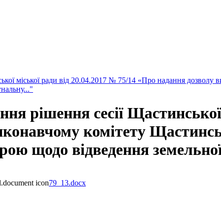
кої міської ради від 20.04.2017 № 75/14 «Про надання дозволу 
нальну..."
ня рішення сесії Щастинської 
иконавчому комітету Щастинськ
рою щодо відведення земельної
79_13.docx