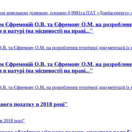
ня земельною ділянкою, площею 0,9981га ПАТ «Донбасенерго» 
Єфремовій О.В. та Єфремову О.М. на розроблення 
 натурі (на місцевості) на праві..."
. та Єфремову О.М. на розроблення технічної документації із 
Єфремовій О.В. та Єфремову О.М. на розроблення 
 натурі (на місцевості) на праві..."
. та Єфремову О.М. на розроблення технічної документації із 
ного податку в 2018 році"
в 2018 році"