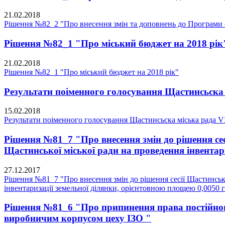
21.02.2018
Рішення №82_2 "Про внесення змін та доповнень до Програми с
Рішення №82_1 "Про міський бюджет на 2018 рік
21.02.2018
Рішення №82_1 "Про міський бюджет на 2018 рік"
Результати поіменного голосування Щастинсьска 
15.02.2018
Результати поіменного голосування Щастинсьска міська рада V
Рішення №81_7 "Про внесення змін до рішення сес
Щастинської міської ради на проведення інвентари
27.12.2017
Рішення №81_7 "Про внесення змін до рішення сесії Щастинсько
інвентаризації земельної ділянки, орієнтовною площею 0,0050 га
Рішення №81_6 "Про припинення права постійног
виробничим корпусом цеху ІЗО "