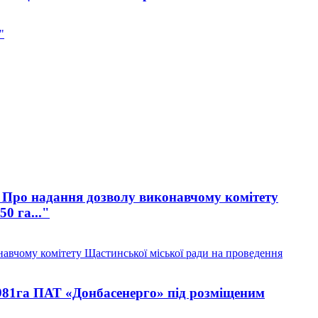
"
10 Про надання дозволу виконавчому комітету
0 га..."
навчому комітету Щастинської міської ради на проведення
981га ПАТ «Донбасенерго» під розміщеним