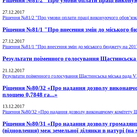
Рішення №81/2 "Про умови оплати праці виконуюч
27.12.2017
Рішення №81/2 "Про умови оплати праці виконуючого обов’язки
Рішення №81/1 "Про внесення змін до міського бю
27.12.2017
Рішення №81/1 "Про внесення змін до міського бюджету на 2017
Результати поіменного голосування Щастинсьска 
21.12.2017
Результати поіменного голосування Щастинсьска міська рада V
Рішення №80/32 «Про надання дозволу виконавчом
площею 0,7848 га...»
13.12.2017
Рішення №80/32 «Про надання дозволу виконавчому комітету Щас
Рішення №80/31 «Про надання дозволу громадянці
(відновлення) меж земельної ділянки в натурі (на 