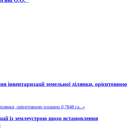
огині О.О."
я інвентаризації земельної ділянки, орієнтовною
ілянки, орієнтовною площею 0,7848 га...»
ції із землеустрою щодо встановлення
»