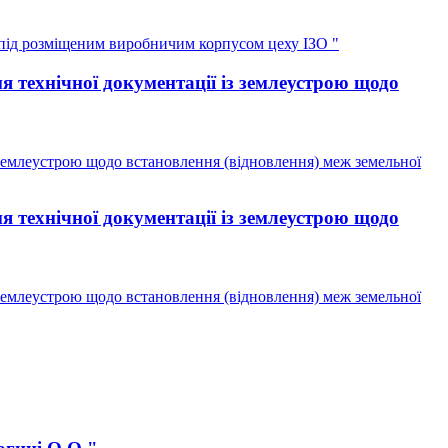
під розміщеним виробничим корпусом цеху ІЗО "
технічної документації із землеустрою щодо
землеустрою щодо встановлення (відновлення) меж земельної
технічної документації із землеустрою щодо
землеустрою щодо встановлення (відновлення) меж земельної