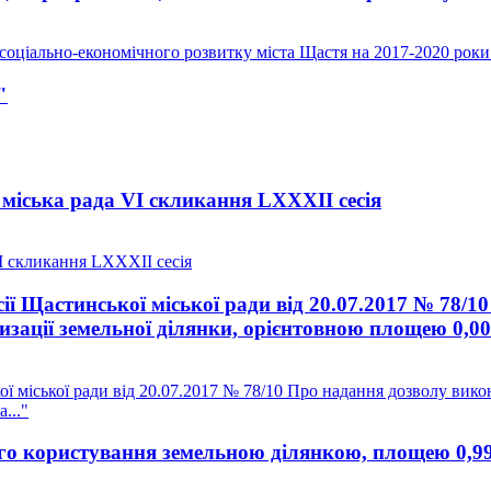
оціально-економічного розвитку міста Щастя на 2017-2020 роки
"
міська рада VI скликання LXXXII сесія
I скликання LXXXII сесія
ії Щастинської міської ради від 20.07.2017 № 78/
зації земельної ділянки, орієнтовною площею 0,005
ї міської ради від 20.07.2017 № 78/10 Про надання дозволу вико
..."
о користування земельною ділянкою, площею 0,9