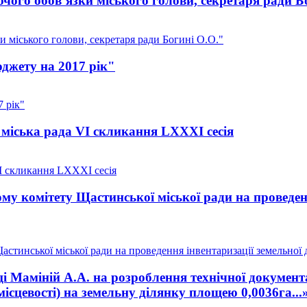
ого обов’язки міського голови, секретаря ради Б
 міського голови, секретаря ради Богині О.О."
джету на 2017 рік"
 рік"
міська рада VI скликання LXXXI сесія
I скликання LXXXI сесія
у комітету Щастинської міської ради на проведенн
тинської міської ради на проведення інвентаризації земельної д
 Маміній А.А. на розроблення технічної документа
місцевості) на земельну ділянку площею 0,0036га...