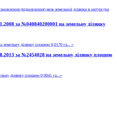
ановлення (відновлення) меж земельної ділянки в натурі (на
01.2008 за №040840200001 на земельну ділянку
 земельну ділянку площею 0,0170 га... »
.08.2013 за №2454028 на земельну ділянку площею
льну ділянку площею 0,0041 га...»