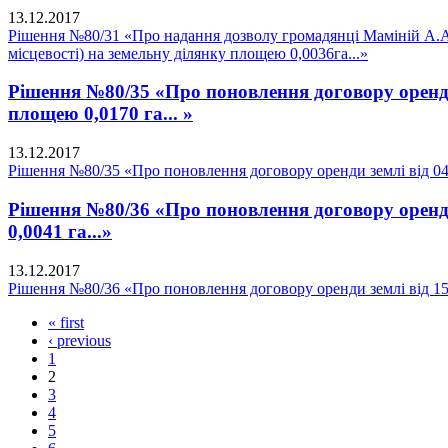
13.12.2017
Рішення №80/31 «Про надання дозволу громадянці Маміній А.А. 
місцевості) на земельну ділянку площею 0,0036га...»
Рішення №80/35 «Про поновлення договору оренди 
площею 0,0170 га... »
13.12.2017
Рішення №80/35 «Про поновлення договору оренди землі від 04.
Рішення №80/36 «Про поновлення договору оренди 
0,0041 га...»
13.12.2017
Рішення №80/36 «Про поновлення договору оренди землі від 15.0
« first
‹ previous
1
2
3
4
5