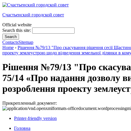
Счастьенский городской совет
Official website
Search this site:
Contacts
Sitemap
Home
›
Рішення №79/13 "Про скасування рішення сесії Щастинсь
проекту землеустрою щодо відведення земельної ділянки в кому
Рішення №79/13 "Про скасуван
75/14 «Про надання дозволу в
розроблення проекту землеуст
Прикрепленный документ:
Printer-friendly version
Головна