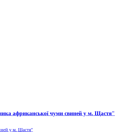
ника африканської чуми свиней у м. Щастя"
ней у м. Щастя"