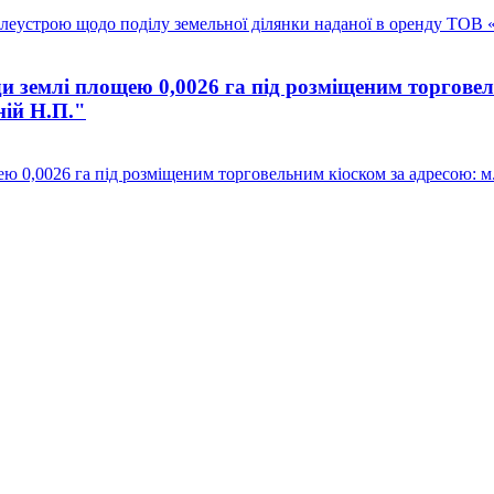
млеустрою щодо поділу земельної ділянки наданої в оренду ТОВ 
 землі площею 0,0026 га під розміщеним торговел
діній Н.П."
26 га під розміщеним торговельним кіоском за адресою: м. Щастя, .