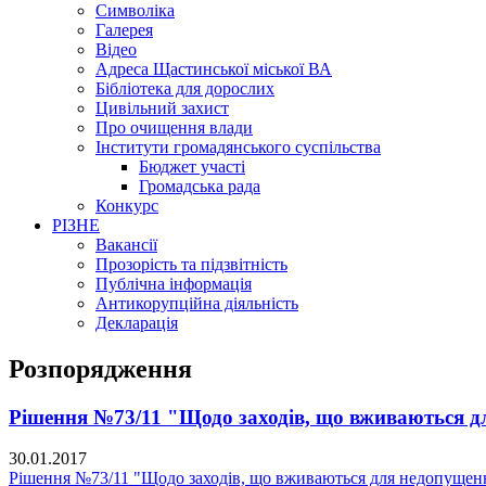
Символіка
Галерея
Відео
Адреса Щастинської міської ВА
Бібліотека для дорослих
Цивільний захист
Про очищення влади
Інститути громадянського суспільства
Бюджет участі
Громадська рада
Конкурс
РІЗНЕ
Вакансії
Прозорість та підзвітність
Публічна інформація
Антикорупційна діяльність
Декларація
Розпорядження
Рішення №73/11 "Щодо заходів, що вживаються д
30.01.2017
Рішення №73/11 "Щодо заходів, що вживаються для недопущенн