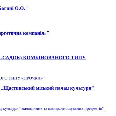
Богині О.О."
ергетична компанія»"
ЯСЛА-САДОК) КОМБІНОВАНОГО ТИПУ
ОГО ТИПУ «ЗІРОЧКА» "
З „Щастинський міський палац культури”
ац культури” малоцінних та швидкозношуваних предметів"