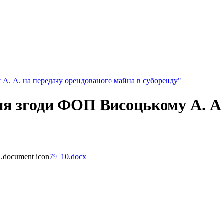
А. А. на передачу орендованого майна в суборенду"
ня згоди ФОП Висоцькому А. А.
79_10.docx