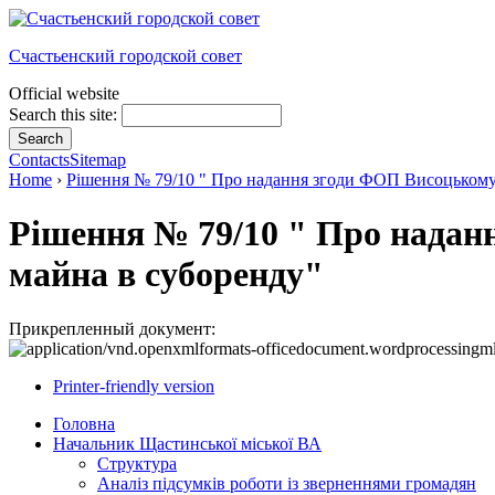
Счастьенский городской совет
Official website
Search this site:
Contacts
Sitemap
Home
›
Рішення № 79/10 " Про надання згоди ФОП Висоцькому 
Рішення № 79/10 " Про надан
майна в суборенду"
Прикрепленный документ:
Printer-friendly version
Головна
Начальник Щастинської міської ВА
Структура
Аналіз підсумків роботи із зверненнями громадян