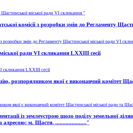
 Щастинської міської ради VI скликання "
ської комісії з розробки змін до Регламенту Щаст
 з розробки змін до Регламенту Щастинської міської ради VI скли
іської ради VI скликання LXXIII сесії
I скликання LXXIII сесії
цію, розпорядником якої є виконавчий комітет Ща
иком якої є виконавчий комітет Щастинської міської ради та Щас
ентації із землеустрою щодо поділу земельної діл
сою: м. Щастя, ....................."