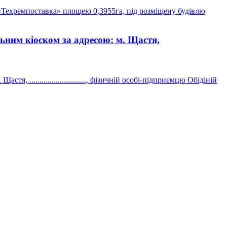
«Техремпоставка» площею 0,3955га, під розміщену будівлю
ьним кіоском за адресою: м. Щастя,
..........................., фізичній особі-підприємцю Обідіній