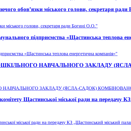
чого обов’язки міського голови, секретаря ради 
и міського голови, секретаря ради Богині О.О."
омунального підприємства «Щастинська теплова ен
ідприємства «Щастинська теплова енергетична компанія»"
атуту ДОШКІЛЬНОГО НАВЧАЛЬНОГО ЗАКЛАДУ (
ЛЬНОГО НАВЧАЛЬНОГО ЗАКЛАДУ (ЯСЛА-САДОК) КОМБІНОВАН
комітету Щастинської міської ради на передачу К
инської міської ради на передачу КЗ „Щастинський міський пал