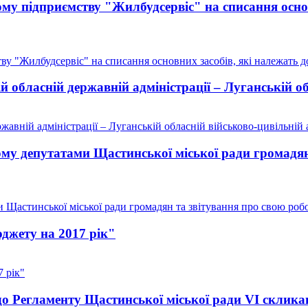
 підприємству "Жилбудсервіс" на списання основ
 "Жилбудсервіс" на списання основних засобів, які належать до
обласній державній адміністрації – Луганській обл
вній адміністрації – Луганській обласній військово-цивільній а
му депутатами Щастинської міської ради громадян
Щастинської міської ради громадян та звітування про свою роб
джету на 2017 рік"
 рік"
до Регламенту Щастинської міської ради VI склика