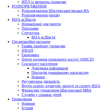
НПД із звернень громадян
РОЗПОРЯДЖЕННЯ
Розпорядження Щастинської міської ВА
Розпорядження (архів)
ВЦА м.Щастя
Нормативні документи
Програми
Структура
ВЦА м.Щастя
Організаційні питання
Графік прийому громадян
ЦНАП
Економіка
Центр надання соціальних послуг (ЦНСП)
Соцзахист населення
Довідкова інформація
Протидія домашньому насильству
Новини
Регуляторна діяльність
Відділ освіти, культури, молоді та спорту ВЦА
Фінансове управління Щастинської МВА
Служба у справах дітей
Громадянам
Новини
Історія