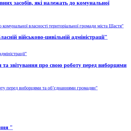
них засобів, які належать до комунальної
 комунальної власності територіальної громади міста Щастя"
асній військово-цивільній адміністрації"
дміністрації"
 та звітування про свою роботу перед виборцями
оту перед виборцями та об’єднаннями громадян"
ння "