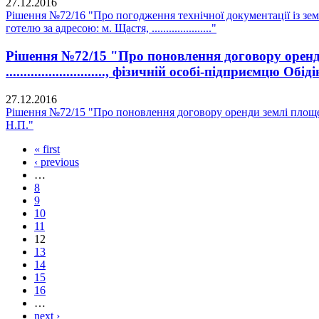
27.12.2016
Рішення №72/16 "Про погодження технічної документації із зе
готелю за адресою: м. Щастя, ....................."
Рішення №72/15 "Про поновлення договору оренди
............................, фізичній особі-підприємцю Обі
27.12.2016
Рішення №72/15 "Про поновлення договору оренди землі площею 0,00
Н.П."
« first
‹ previous
…
8
9
10
11
12
13
14
15
16
…
next ›