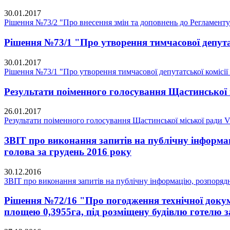
30.01.2017
Рішення №73/2 "Про внесення змін та доповнень до Регламенту
Рішення №73/1 "Про утворення тимчасової депутат
30.01.2017
Рішення №73/1 "Про утворення тимчасової депутатської комісії
Результати поіменного голосування Щастинської м
26.01.2017
Результати поіменного голосування Щастинської міської ради V
ЗВІТ про виконання запитів на публічну інформа
голова за грудень 2016 року
30.12.2016
ЗВІТ про виконання запитів на публічну інформацію, розпорядн
Рішення №72/16 "Про погодження технічної докум
площею 0,3955га, під розміщену будівлю готелю за адре