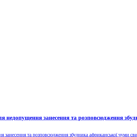
ля недопущення занесення та розповсюдження збуд
я занесення та розповсюдження збудника африканської чуми сви