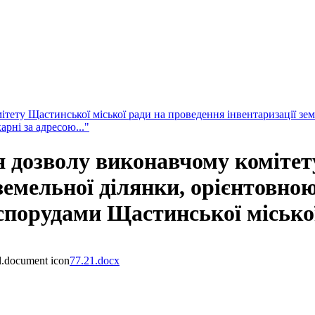
ету Щастинської міської ради на проведення інвентаризації зем
рні за адресою..."
 дозволу виконавчому комітет
земельної ділянки, орієнтовною
порудами Щастинської міської 
77.21.docx