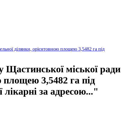
ельної ділянки, орієнтовною площею 3,5482 га під
у Щастинської міської ради
 площею 3,5482 га під
лікарні за адресою..."