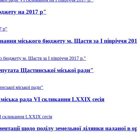
юджету на 2017 р"
7 р"
ання міського бюджету м. Щастя за I півріччя 201
бюджету м. Щастя за I півріччя 2017 р."
путата Щастинської міської ради"
ської міської ради"
міська рада VI скликання LXXIX сесія
I скликання LXXIX сесія
нтації щодо поділу земельної ділянки наданої в о