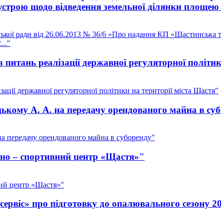
строю щодо відведення земельної ділянки площею 0
ської ради від 26.06.2013 № 36/6 «Про надання КП «Щастинська 
.."
з питань реалізації державної регуляторної політи
зації державної регуляторної політики на території міста Щастя"
ькому А. А. на передачу орендованого майна в су
а передачу орендованого майна в суборенду"
рно – спортивний центр «Щастя»"
ний центр «Щастя»"
ервіс» про підготовку до опалювального сезону 2