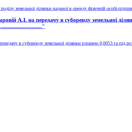
оділу земельної ділянки наданої в оренду фізичній особі-підпр
вій А.І. на передачу в суборенду земельної діля
..................."
ередачу в суборенду земельної ділянки площею 0,0053 га під ро