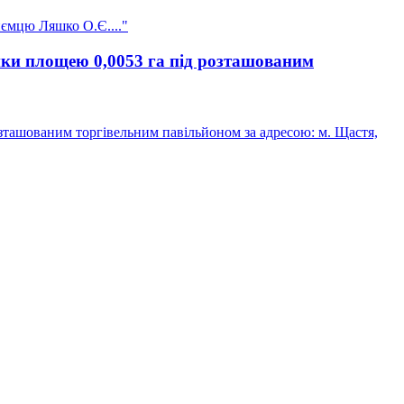
иємцю Ляшко О.Є...."
нки площею 0,0053 га під розташованим
зташованим торгівельним павільйоном за адресою: м. Щастя,