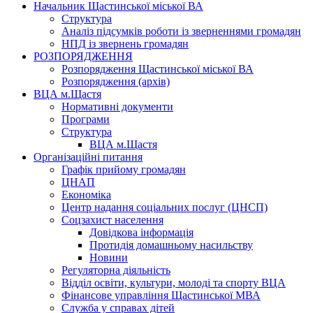
Начальник Щастинської міської ВА
Структура
Аналіз підсумків роботи із зверненнями громадян
НПД із звернень громадян
РОЗПОРЯДЖЕННЯ
Розпорядження Щастинської міської ВА
Розпорядження (архів)
ВЦА м.Щастя
Нормативні документи
Програми
Структура
ВЦА м.Щастя
Організаційні питання
Графік прийому громадян
ЦНАП
Економіка
Центр надання соціальних послуг (ЦНСП)
Соцзахист населення
Довідкова інформація
Протидія домашньому насильству
Новини
Регуляторна діяльність
Відділ освіти, культури, молоді та спорту ВЦА
Фінансове управління Щастинської МВА
Служба у справах дітей