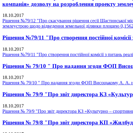
компанія» дозволу на розроблення проекту землеу
18.10.2017
Рішення №79/12 "Про скасування рішення сесії Щастинської мі
землеустрою щодо відведення земельної ділянки площею 0,1562.
Рішення №79/11 "Про створення постійної комісії 
18.10.2017
Рішення №79/11 "Про створення постійної комісії з питань реалі
Рішення № 79/10 " Про надання згоди ФОП Висоц
18.10.2017
Рішення № 79/10 " Про надання згоди ФОП Висоцькому А. А. н
Рішення № 79/9 "Про звіт директора КЗ «Культу
18.10.2017
Рішення № 79/9 "Про звіт директора КЗ «Культурно – спортив
Рішення № 79/8 "Про звіт директора КП «Жилбудс