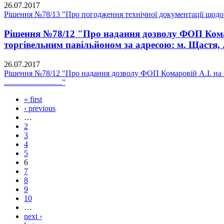
26.07.2017
Рішення №78/13 "Про погодження технічної документації щодо п
Рішення №78/12 "Про надання дозволу ФОП Комаро
торгівельним павільйоном за адресою: м. Щастя, ..........
26.07.2017
Рішення №78/12 "Про надання дозволу ФОП Комаровій А.І. на п
............................."
« first
‹ previous
…
2
3
4
5
6
7
8
9
10
…
next ›