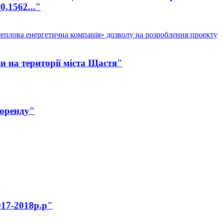
,1562..."
теплова енергетична компанія» дозволу на розроблення проекту
ки на території міста Щастя"
боренду"
017-2018р.р"