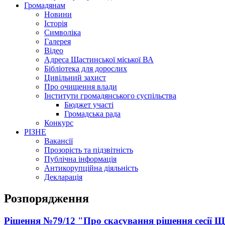
Громадянам
Новини
Історія
Символіка
Галерея
Відео
Адреса Щастинської міської ВА
Бібліотека для дорослих
Цивільний захист
Про очищення влади
Інститути громадянського суспільства
Бюджет участі
Громадська рада
Конкурс
РІЗНЕ
Вакансії
Прозорість та підзвітність
Публічна інформація
Антикорупційна діяльність
Декларація
Розпорядження
Рішення №79/12 "Про скасування рішення сесії Щ