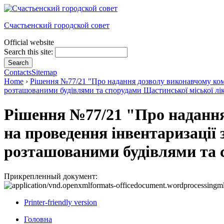
Счастьенский городской совет
Official website
Search this site:
Contacts
Sitemap
Home
›
Рішення №77/21 "Про надання дозволу виконавчому коміт
розташованими будівлями та спорудами Щастинської міської ліка
Рішення №77/21 "Про надання
на проведення інвентаризації 
розташованими будівлями та с
Прикрепленный документ:
Printer-friendly version
Головна