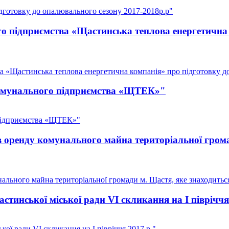
дготовку до опалювального сезону 2017-2018р.р"
го підприємства «Щастинська теплова енергетична
а «Щастинська теплова енергетична компанія» про підготовку до
 комунального підприємства «ЩТЕК»"
 підприємства «ЩТЕК»"
в оренду комунального майна територіальної грома
ального майна територіальної громади м. Щастя, яке знаходитьс
тинської міської ради VI скликання на I півріччя
ої ради VI скликання на I півріччя 2017 р."