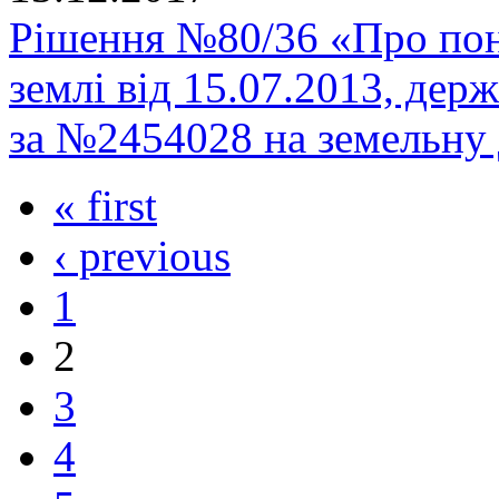
Рішення №80/36 «Про пон
землі від 15.07.2013, держ
за №2454028 на земельну 
« first
‹ previous
1
2
3
4