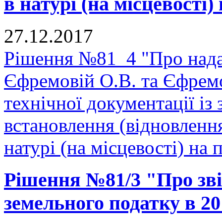
в натурі (на місцевості) 
27.12.2017
Рішення №81_4 "Про нада
Єфремовій О.В. та Єфрем
технічної документації і
встановлення (відновленн
натурі (на місцевості) на п
Рішення №81/3 "Про зві
земельного податку в 20