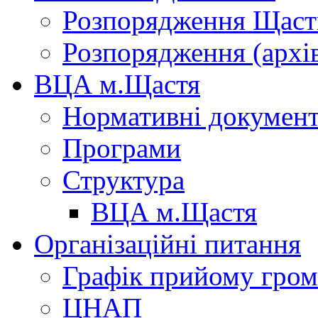
Розпорядження Щасти
Розпорядження (архі
ВЦА м.Щастя
Нормативні докумен
Програми
Структура
ВЦА м.Щастя
Організаційні питання
Графік прийому гро
ЦНАП