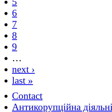
5
6
7
8
9
…
next ›
last »
Contact
Антикорупційна діяльн