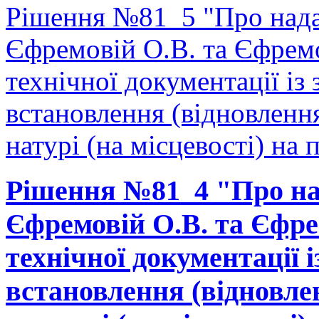
Рішення №81_5 "Про нада
Єфремовій О.В. та Єфрем
технічної документації і
встановлення (відновленн
натурі (на місцевості) на п
Рішення №81_4 "Про на
Єфремовій О.В. та Єфре
технічної документації 
встановлення (відновле