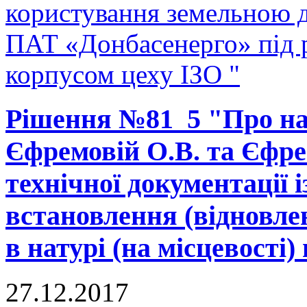
користування земельною 
ПАТ «Донбасенерго» під
корпусом цеху ІЗО "
Рішення №81_5 "Про на
Єфремовій О.В. та Єфре
технічної документації 
встановлення (відновле
в натурі (на місцевості) 
27.12.2017