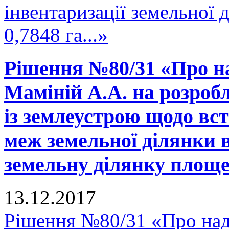
інвентаризації земельної
0,7848 га...»
Рішення №80/31 «Про н
Маміній А.А. на розробл
із землеустрою щодо вс
меж земельної ділянки в
земельну ділянку площею
13.12.2017
Рішення №80/31 «Про над