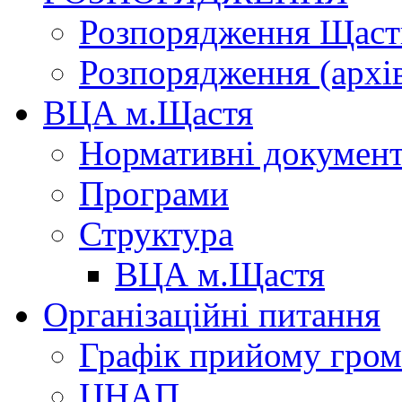
Розпорядження Щасти
Розпорядження (архі
ВЦА м.Щастя
Нормативні докумен
Програми
Структура
ВЦА м.Щастя
Організаційні питання
Графік прийому гро
ЦНАП