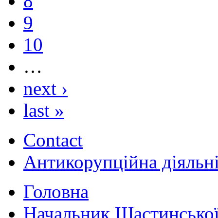
8
9
10
…
next ›
last »
Contact
Антикорупційна діяльн
Головна
Начальник Щастинської