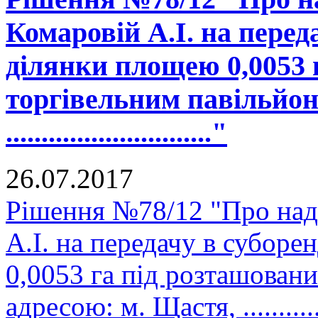
Комаровій А.І. на перед
ділянки площею 0,0053 
торгівельним павільйон
............................."
26.07.2017
Рішення №78/12 "Про на
А.І. на передачу в субор
0,0053 га під розташован
адресою: м. Щастя, ..............