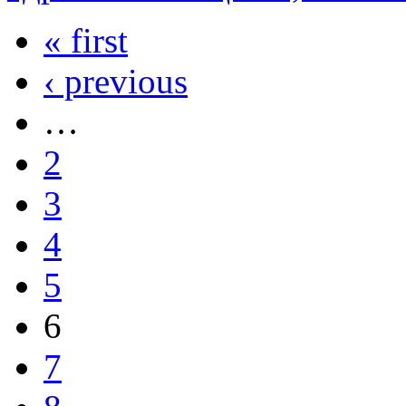
« first
‹ previous
…
2
3
4
5
6
7