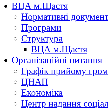
ВЦА м.Щастя
Нормативні докумен
Програми
Структура
ВЦА м.Щастя
Організаційні питання
Графік прийому гро
ЦНАП
Економіка
Центр надання соціа