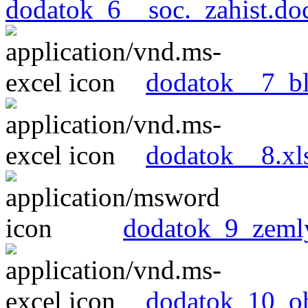
dodatok_6__soc._zahist.do
dodatok__7_bl
dodatok__8.xl
dodatok_9_zeml
dodatok_10_oh