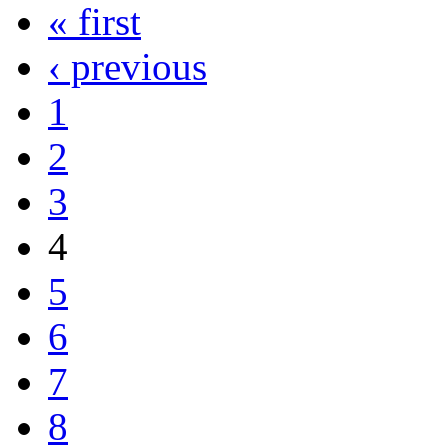
« first
‹ previous
1
2
3
4
5
6
7
8