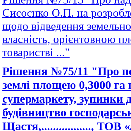
Сисоєнко О.П. на розробл
щодо відведення земельної
власність, орієнтовною п
товаристві ..."
Рішення №75/11 "Про п
землі площею 0,3000 га 
супермаркету, зупинки 
будівництво господарськ
Щастя,................., ТО