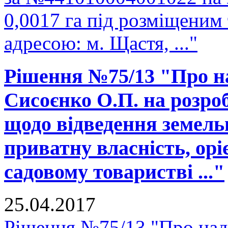
0,0017 га під розміщеним
адресою: м. Щастя, ..."
Рішення №75/13 "Про н
Сисоєнко О.П. на розро
щодо відведення земельно
приватну власність, ор
садовому товаристві ..."
25.04.2017
Рішення №75/13 "Про над