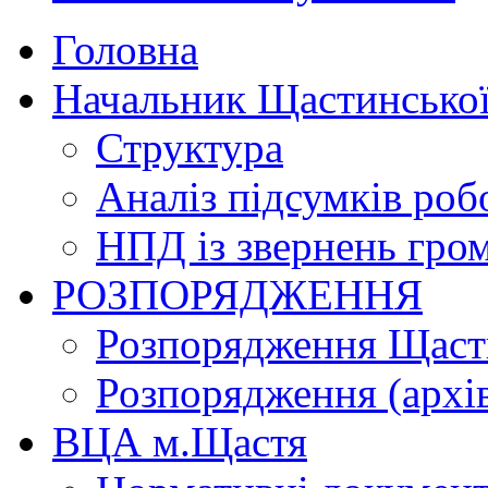
Головна
Начальник Щастинської
Структура
Аналіз підсумків роб
НПД із звернень гро
РОЗПОРЯДЖЕННЯ
Розпорядження Щасти
Розпорядження (архі
ВЦА м.Щастя