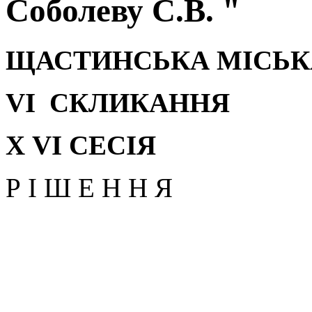
Соболеву С.В. "
ЩАСТИНСЬКА МІСЬК
V
І СКЛИКАННЯ
Х
V
І СЕСІЯ
Р І Ш Е Н Н Я