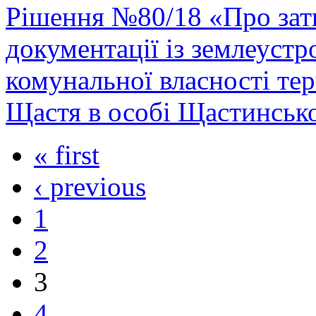
Рішення №80/18 «Про зат
документації із землеустр
комунальної власності тер
Щастя в особі Щастинської
« first
‹ previous
1
2
3
4