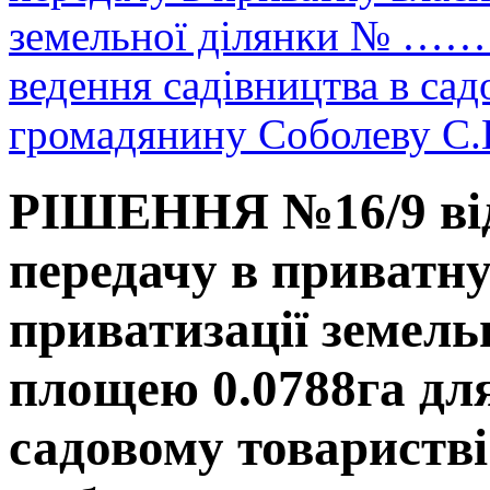
земельної ділянки № ……
ведення садівництва в с
громадянину Соболеву С.В
РІШЕННЯ №16/9 від 
передачу в приватн
приватизації земел
площею 0.0788га для
садовому товарист