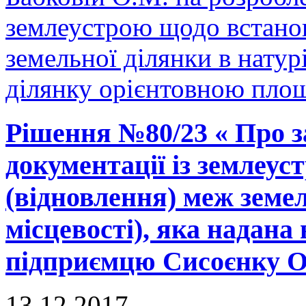
землеустрою щодо встано
земельної ділянки в натурі
ділянку орієнтовною площ
Рішення №80/23 « Про з
документації із землеу
(відновлення) меж земел
місцевості), яка надана 
підприємцю Сисоєнку О.П
13.12.2017