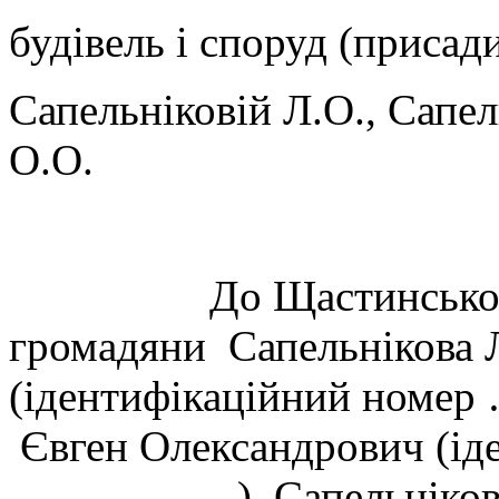
будівель і споруд (присад
Сапельніковій Л.О., Сапе
О.О.
До Щастинської місь
громадяни Сапельнікова 
(ідентифікаційний ном
Євген Олександрович (ід
…………….), Сапельніков 