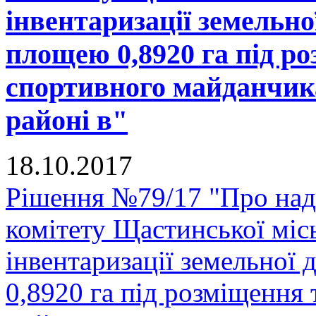
інвентаризації земельно
площею 0,8920 га під р
спортивного майданчика
районі в"
18.10.2017
Рішення №79/17 "Про над
комітету Щастинської міс
інвентаризації земельної
0,8920 га під розміщення