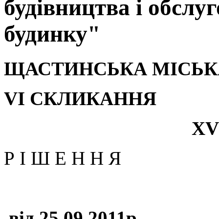
будівництва і обслу
будинку"
ЩАСТИНСЬКА МІСЬК
VІ СКЛИКАННЯ
Х
V
Р І Ш Е Н Н Я
від 25.09.2011
р.