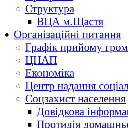
Структура
ВЦА м.Щастя
Організаційні питання
Графік прийому гро
ЦНАП
Економіка
Центр надання соціа
Соцзахист населення
Довідкова інформа
Протидія домашнь