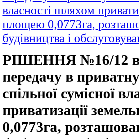
власності шляхом приватиз
площею 0,0773га, розташ
будівництва і обслуговув
РІШЕННЯ №16/12 від
передачу в приватну
спільної сумісної в
приватизації земел
0,0773га, розташова