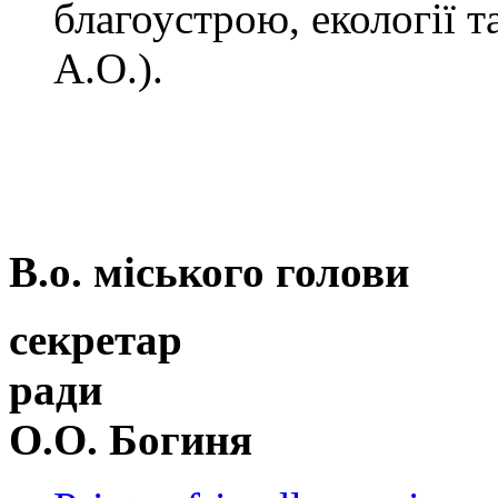
благоустрою, екології 
А.О.).
В.о. міського голови
секретар
р
О.О. Богиня