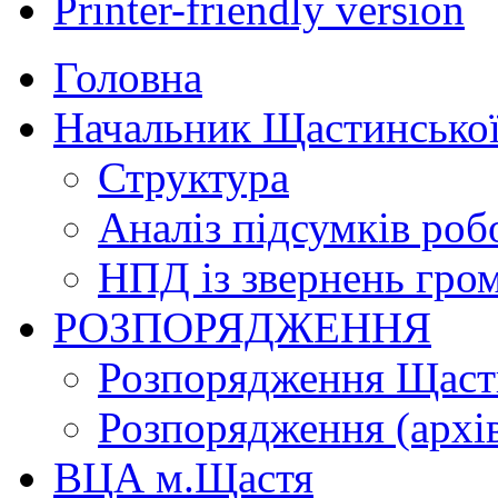
Printer-friendly version
Головна
Начальник Щастинської
Структура
Аналіз підсумків роб
НПД із звернень гро
РОЗПОРЯДЖЕННЯ
Розпорядження Щасти
Розпорядження (архі
ВЦА м.Щастя