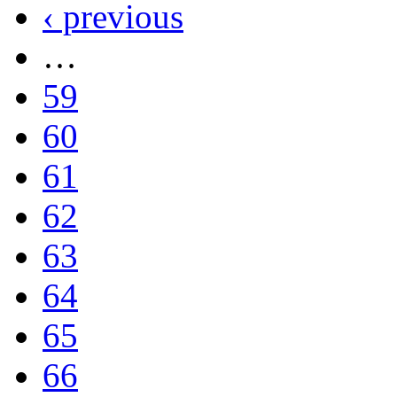
‹ previous
…
59
60
61
62
63
64
65
66