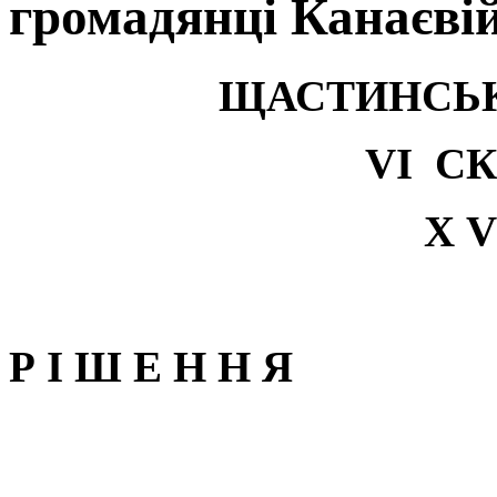
громадянці Канаєві
ЩАСТИНСЬК
V
І С
Х
V
Р І Ш Е Н Н Я