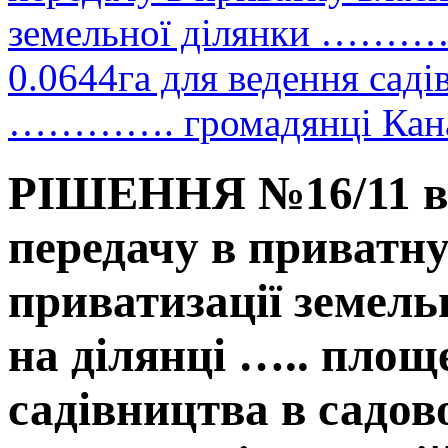
земельної ділянки …………
0.0644га для ведення саді
…………. громадянці Кана
РІШЕННЯ №16/11 від
передачу в приватн
приватизації земе
на ділянці ….. площ
садівництва в сад