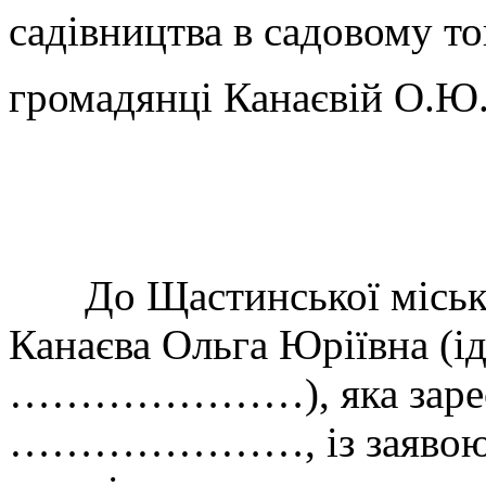
садівництва в садовому
громадянці Канаєвій О.Ю
До Щастинської міської
Канаєва Ольга Юріївна (і
…………………), яка зареєст
…………………, із заявою пр