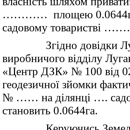
власність шляхом привати
………… площею 0.0644га д
садовому товаристві
Згідно довідки Луган
виробничого відділу Луган
«Центр ДЗК» № 100 від 02
геодезичної зйомки факти
№ …… на ділянці …. с
становить 0.0644га.
Керуючись Земельним