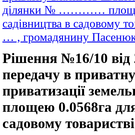
ділянки № ………… площею
садівництва в садовому 
… , громадянину Пасенюк
Рішення №16/10 від 
передачу в приватн
приватизації земе
площею 0.0568га для
садовому товариств