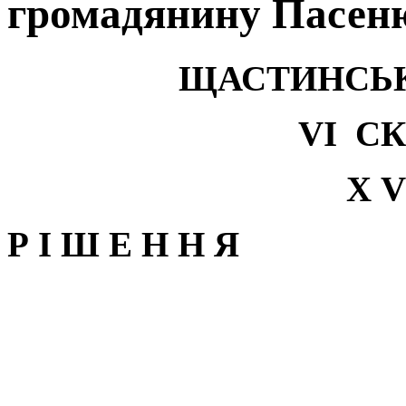
громадянину Пасеню
ЩАСТИНСЬК
V
І С
Х
V
Р І Ш Е Н Н Я