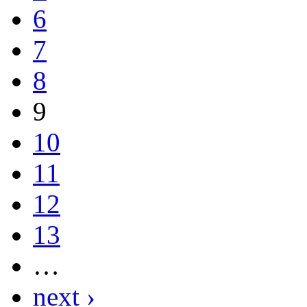
6
7
8
9
10
11
12
13
…
next ›