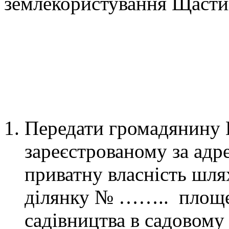
землекористування Щастин
ВИРІ
Передати громадянину 
зареєстрованому за 
приватну власність шля
ділянку № …….. площе
садівництва в садовом