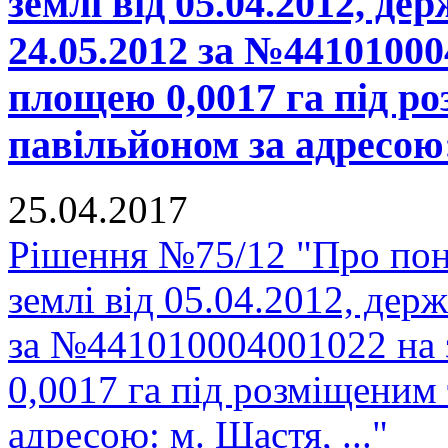
землі від 05.04.2012, де
24.05.2012 за №44101000
площею 0,0017 га під р
павільйоном за адресою:
25.04.2017
Рішення №75/12 "Про пон
землі від 05.04.2012, держ
за №441010004001022 на 
0,0017 га під розміщеним
адресою: м. Щастя, ..."