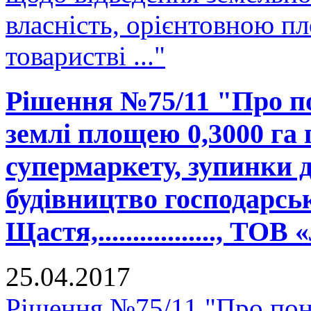
власність, орієнтовною п
товаристві ..."
Рішення №75/11 "Про п
землі площею 0,3000 га 
супермаркету, зупинки 
будівництво господарськ
Щастя,................., ТО
25.04.2017
Рішення №75/11 "Про пон