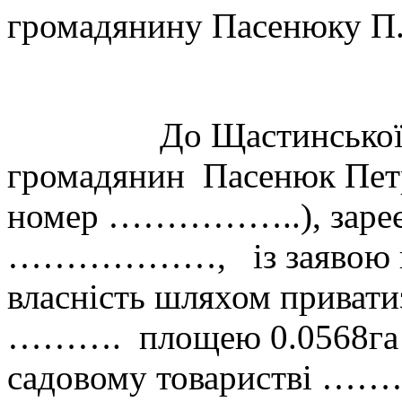
громадянину Пасенюку П.
До Щастинської місь
громадянин Пасенюк Петр
номер ……………..), зареєс
………………, із заявою про
власність шляхом привати
………. площею 0.0568га д
садовому товаристві …