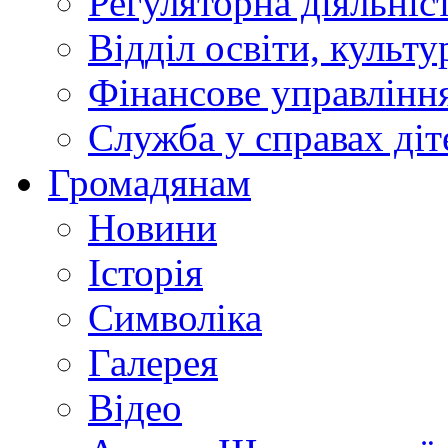
Регуляторна діяльніс
Відділ освіти, культ
Фінансове управлін
Служба у справах діт
Громадянам
Новини
Історія
Символіка
Галерея
Відео