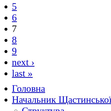
5
6
7
8
9
next ›
last »
Головна
Начальник Щастинської
Структура