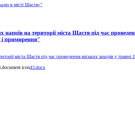
алю в місті Щастя»"
апоїв на території міста Щастя під час проведення
і і примирення"
орії міста Щастя під час проведення міських заходів у травні 20
43.docx