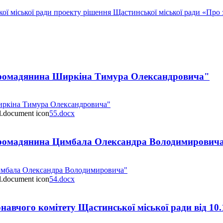
ї міської ради проекту рішення Щастинської міської ради «Про 
 громадянина Ширкіна Тимура Олександровича"
иркіна Тимура Олександровича"
55.docx
 громадянина Цимбала Олександра Володимирович
Цимбала Олександра Володимировича"
54.docx
навчого комітету Щастинської міської ради від 10