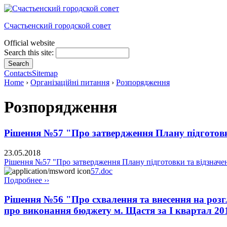
Счастьенский городской совет
Official website
Search this site:
Contacts
Sitemap
Home
›
Організаційні питання
›
Розпорядження
Розпорядження
Рішення №57 "Про затвердження Плану підготовки 
23.05.2018
Рішення №57 "Про затвердження Плану підготовки та відзначенн
57.doc
Подробнее ››
Рішення №56 "Про схвалення та внесення на розг
про виконання бюджету м. Щастя за I квартал 20