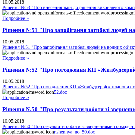
10.05.2018
Рішення №53 "Про внесення змін до рішення виконавчого коміте
Подробнее ››
Рішення №51 "Про запобігання загибелі людей на 
10.05.2018
Рішення №51 "Про запобігання загибелі людей на водних об’єкт
Подробнее ››
Рішення №52 "Про погодження КП «Жилбудсервіс» 
10.05.2018
Рішення №52 "Про погодження КП «Жилбудсервіс» планових обся
52.doc
Подробнее ››
Рішення №50 "Про результати роботи зі зверненн
10.05.2018
Рішення №50 "Про результати роботи зі зверненнями громадян 
rishennya_no_50.doc