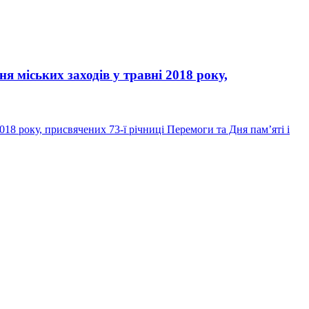
 міських заходів у травні 2018 року,
18 року, присвячених 73-ї річниці Перемоги та Дня пам’яті і