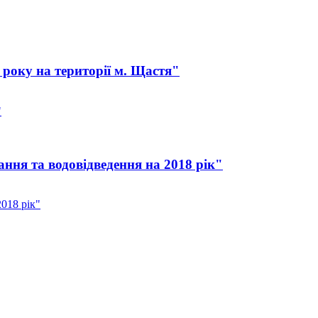
 року на території м. Щастя"
"
ння та водовідведення на 2018 рік"
018 рік"