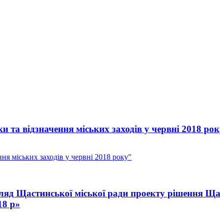
та відзначення міських заходів у червні 2018 ро
я міських заходів у червні 2018 року"
ляд Щастинської міської ради проекту рішення Щас
18 р»