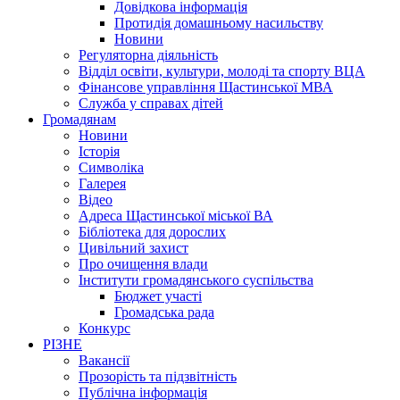
Довідкова інформація
Протидія домашньому насильству
Новини
Регуляторна діяльність
Відділ освіти, культури, молоді та спорту ВЦА
Фінансове управління Щастинської МВА
Служба у справах дітей
Громадянам
Новини
Історія
Символіка
Галерея
Відео
Адреса Щастинської міської ВА
Бібліотека для дорослих
Цивільний захист
Про очищення влади
Інститути громадянського суспільства
Бюджет участі
Громадська рада
Конкурс
РІЗНЕ
Вакансії
Прозорість та підзвітність
Публічна інформація