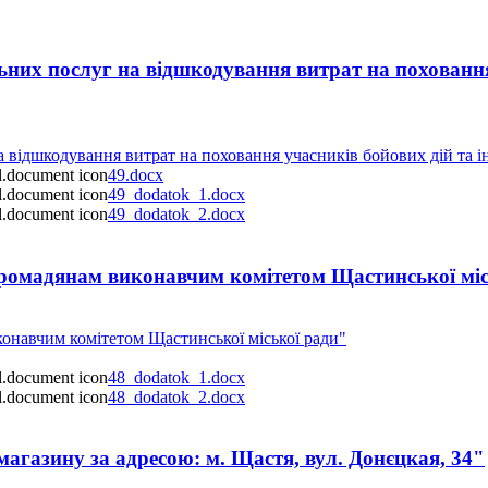
их послуг на відшкодування витрат на поховання у
відшкодування витрат на поховання учасників бойових дій та ін
49.docx
49_dodatok_1.docx
49_dodatok_2.docx
ромадянам виконавчим комітетом Щастинської міс
навчим комітетом Щастинської міської ради"
48_dodatok_1.docx
48_dodatok_2.docx
газину за адресою: м. Щастя, вул. Донєцкая, 34"