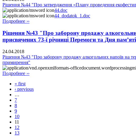
Рішення №44 "Про затвердження «Плану проведення екофестив
44.doc
44_dodatok_1.doc
Подробнее ››
Рішення №43 "Про заборону продажу алкогольних н
присвячених 73-ї річниці Перемоги та Дня пам’ят
24.04.2018
Рішення №43 "Про заборону продажу алкогольних напоїв на терит
примирення"
Подробнее ››
« first
‹ previous
…
7
8
9
10
11
12
13