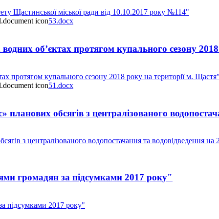
ту Щастинської міської ради від 10.10.2017 року №114"
53.docx
водних об’єктах протягом купального сезону 2018
ах протягом купального сезону 2018 року на території м. Щастя
51.docx
планових обсягів з централізованого водопостача
гів з централізованого водопостачання та водовідведення на 2
ями громадян за підсумками 2017 року"
за підсумками 2017 року"