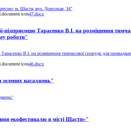
есою: м. Щастя, вул. Донєцкая, 34"
47.docx
і-підприємцю Тарасенко В.І. на розміщення тимча
иму роботи"
Тарасенко В.І. на розміщення тимчасової споруди для провадженн
46.docx
 зелених насаджень"
аджень"
ння екофестивалю в місті Щастя»"