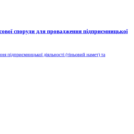
сової споруди для провадження підприємницької
я підприємницької діяльності (тіньовий намет) та