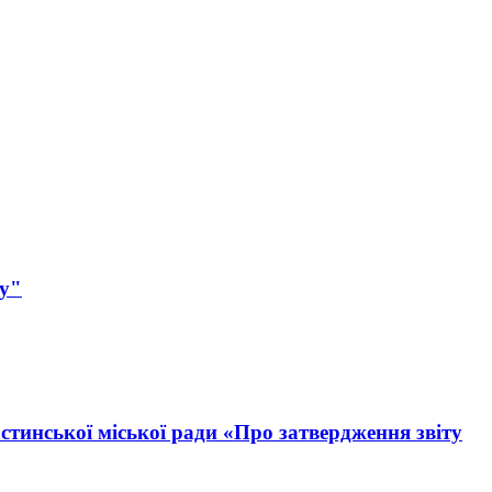
ку"
тинської міської ради «Про затвердження звіту