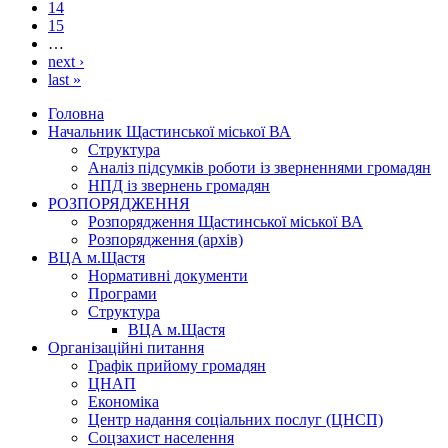
14
15
…
next ›
last »
Головна
Начальник Щастинської міської ВА
Структура
Аналіз підсумків роботи із зверненнями громадян
НПД із звернень громадян
РОЗПОРЯДЖЕННЯ
Розпорядження Щастинської міської ВА
Розпорядження (архів)
ВЦА м.Щастя
Нормативні документи
Програми
Структура
ВЦА м.Щастя
Організаційні питання
Графік прийому громадян
ЦНАП
Економіка
Центр надання соціальних послуг (ЦНСП)
Соцзахист населення