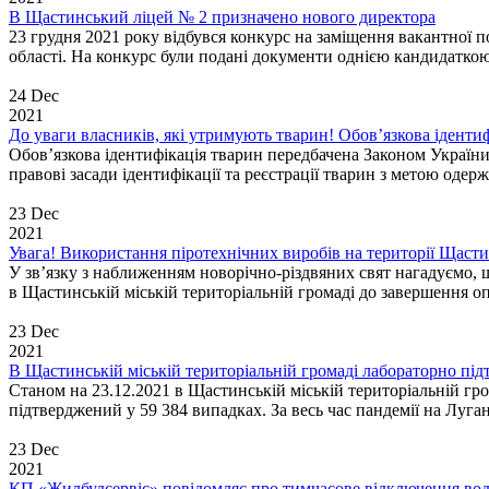
В Щастинський ліцей № 2 призначено нового директора
23 грудня 2021 року відбувся конкурс на заміщення вакантної
області. На конкурс були подані документи однією кандидат
24 Dec
2021
До уваги власників, які утримують тварин! Обов’язкова ідентиф
Обов’язкова ідентифікація тварин передбачена Законом України 
правові засади ідентифікації та реєстрації тварин з метою одерж
23 Dec
2021
Увага! Використання піротехнічних виробів на території Щасти
У зв’язку з наближенням новорічно-різдвяних свят нагадуємо,
в Щастинській міській територіальній громаді до завершення оп
23 Dec
2021
В Щастинській міській територіальній громаді лабораторно п
Станом на 23.12.2021 в Щастинській міській територіальній гр
підтверджений у 59 384 випадках. За весь час пандемії на Луган
23 Dec
2021
КП «Жилбудсервіс» повідомляє про тимчасове відключення вод