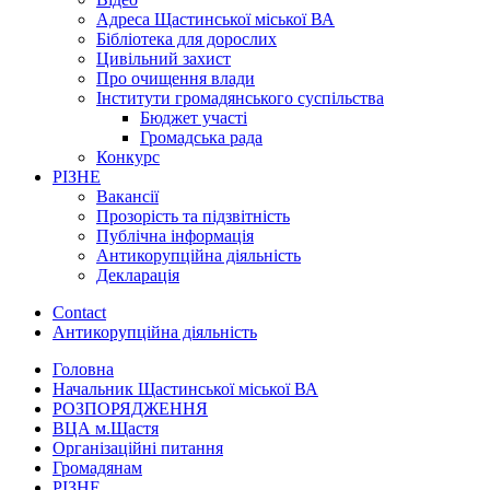
Адреса Щастинської міської ВА
Бібліотека для дорослих
Цивільний захист
Про очищення влади
Інститути громадянського суспільства
Бюджет участі
Громадська рада
Конкурс
РІЗНЕ
Вакансії
Прозорість та підзвітність
Публічна інформація
Антикорупційна діяльність
Декларація
Contact
Антикорупційна діяльність
Головна
Начальник Щастинської міської ВА
РОЗПОРЯДЖЕННЯ
ВЦА м.Щастя
Організаційні питання
Громадянам
РІЗНЕ