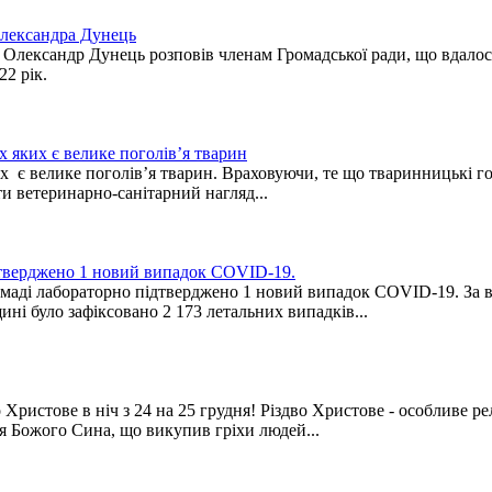
 Олександра Дунець
ї Олександр Дунець розповів членам Громадської ради, що вдалося
22 рік.
х яких є велике поголів’я тварин
 є велике поголів’я тварин. Враховуючи, те що тваринницькі го
и ветеринарно-санітарний нагляд...
ідтверджено 1 новий випадок COVID-19.
омаді лабораторно підтверджено 1 новий випадок COVID-19. За в
ині було зафіксовано 2 173 летальних випадків...
Христове в ніч з 24 на 25 грудня! Різдво Христове - особливе р
ня Божого Сина, що викупив гріхи людей...