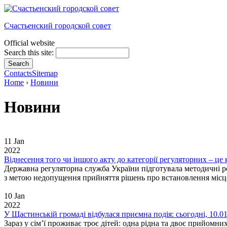
Счастьенский городской совет
Official website
Search this site:
Contacts
Sitemap
Home
›
Новини
Новини
11 Jan
2022
Віднесення того чи іншого акту до категорії регуляторних – це
Державна регуляторна служба України підготувала методичні р
з метою недопущення прийняття рішень про встановлення місцев
10 Jan
2022
У Щастинській громаді відбулася приємна подія: сьогодні, 10.0
Зараз у сім’ї проживає троє дітей: одна рідна та двоє прийомни