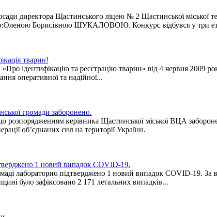
 посади директора Щастинського ліцею № 2 Щастинської міської 
кою:Оленою Борисівною ШУКАЛОВОЮ. Конкурс відбувся у три ет
ікація тварин!
«Про ідентифікацію та реєстрацію тварин» від 4 червня 2009 року
ання оперативної та надійної...
нської громади заборонено.
 що розпорядженням керівника Щастинської міської ВЦА забороне
ерації об’єднаних сил на території України.
ідтверджено 1 новий випадок COVID-19.
омаді лабораторно підтверджено 1 новий випадок COVID-19. За в
щині було зафіксовано 2 171 летальних випадків...
и.