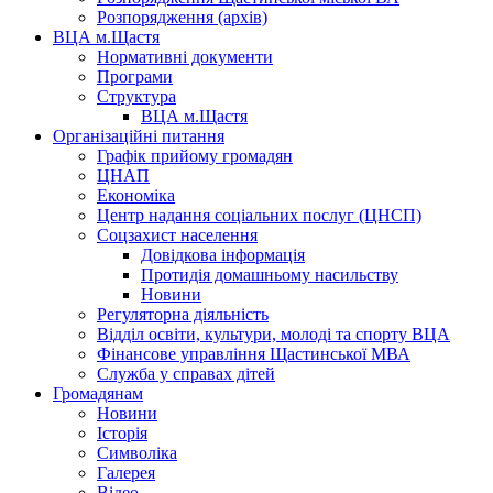
Розпорядження (архів)
ВЦА м.Щастя
Нормативні документи
Програми
Структура
ВЦА м.Щастя
Організаційні питання
Графік прийому громадян
ЦНАП
Економіка
Центр надання соціальних послуг (ЦНСП)
Соцзахист населення
Довідкова інформація
Протидія домашньому насильству
Новини
Регуляторна діяльність
Відділ освіти, культури, молоді та спорту ВЦА
Фінансове управління Щастинської МВА
Служба у справах дітей
Громадянам
Новини
Історія
Символіка
Галерея
Відео