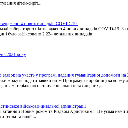
ування дітей-сиріт...
дтверджено 4 нових випадків COVID-19.
омаді лабораторно підтверджено 4 нових випадків COVID-19. За 
ині було зафіксовано 2 224 летальних випадків...
день 2021 року
аявок на участь у програмі надання гуманітарної допомоги на 2
лівки можуть подати заявки на ➢ Програму з виробництва корму 
ення матеріального стану соціально незахищених,...
инської військово-цивільної адміністрації
тання з Новим роком та Різдвом Христовим! Це усіма нами з ди
 тепла та надії....