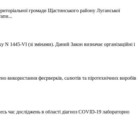
територіальної громади Щастинського району Луганської
апи...
 N 1445-VI (зі змінами). Даний Закон визначає організаційні і
но використання феєрверків, салютів та піротехнічних виробів
есь час досліджень в області діагноз COVID-19 лабораторно