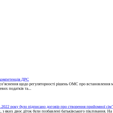
 компетенція ДРС
оз’яснення щодо регуляторності рішень ОМС про встановлення мі
их податків та...
1.2022 року було підписано договір про створення прийомної сім
х, з яких двоє діток були позбавлені батьківського піклування. Н