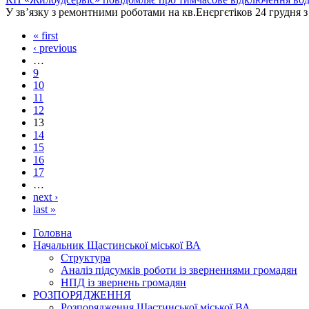
У зв’язку з ремонтними роботами на кв.Енєргєтіков 24 грудня з
« first
‹ previous
…
9
10
11
12
13
14
15
16
17
…
next ›
last »
Головна
Начальник Щастинської міської ВА
Структура
Аналіз підсумків роботи із зверненнями громадян
НПД із звернень громадян
РОЗПОРЯДЖЕННЯ
Розпорядження Щастинської міської ВА