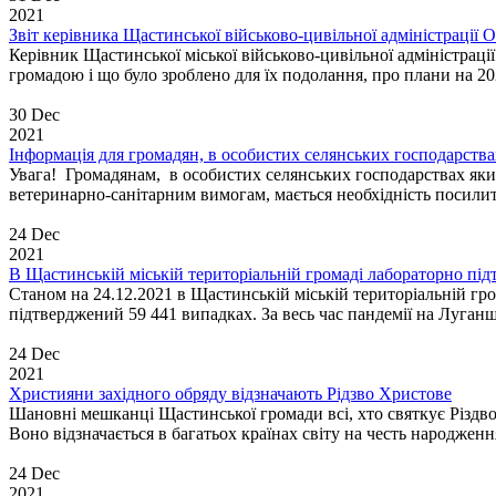
2021
Звіт керівника Щастинської військово-цивільної адміністрації
Керівник Щастинської міської військово-цивільної адміністраці
громадою і що було зроблено для їх подолання, про плани на 20
30 Dec
2021
Інформація для громадян, в особистих селянських господарства
Увага! Громадянам, в особистих селянських господарствах яких
ветеринарно-санітарним вимогам, мається необхідність посилит
24 Dec
2021
В Щастинській міській територіальній громаді лабораторно п
Станом на 24.12.2021 в Щастинській міській територіальній гр
підтверджений 59 441 випадках. За весь час пандемії на Луганщ
24 Dec
2021
Християни західного обряду відзначають Рідзво Христове
Шановні мешканці Щастинської громади всі, хто святкує Різдво 
Воно відзначається в багатьох країнах світу на честь народжен
24 Dec
2021