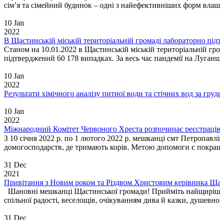
сім’я та сімейний будинок – одні з найефективніших форм влашт
10 Jan
2022
В Щастинській міській територіальній громаді лабораторно пі
Станом на 10.01.2022 в Щастинській міській територіальній гр
підтверджений 60 178 випадках. За весь час пандемії на Луганщ
10 Jan
2022
Результати хімічного аналізу питної води та стічних вод за гру
10 Jan
2022
Міжнародний Комітет Червоного Хреста розпочинає реєстрацію з
З 10 січня 2022 р. по 1 лютого 2022 р. мешканці смт Петропав
домогосподарств, де тримають корів. Метою допомоги є покращ
31 Dec
2021
Привітання з Новим роком та Різдвом Христовим керівника Щаст
Шановні мешканці Щастинської громади! Прийміть найщиріші ві
спільної радості, веселощів, очікуванням дива й казки, душевного
31 Dec