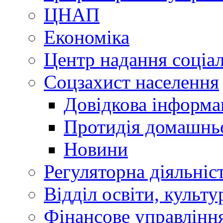
ЦНАП
Економіка
Центр надання соціа
Соцзахист населення
Довідкова інформа
Протидія домашнь
Новини
Регуляторна діяльніс
Відділ освіти, культ
Фінансове управлін