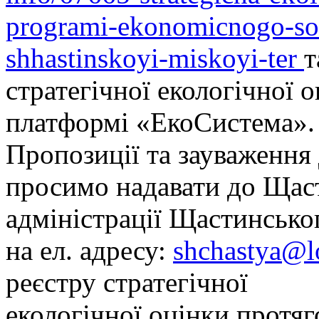
programi-ekonomicnogo-soc
shhastinskoyi-miskoyi-ter
т
стратегічної екологічної 
платформі «ЕкоСистема».
Пропозиції та зауваження
просимо надавати до Щаст
адміністрації Щастинсько
на ел. адресу:
shchastya@l
реєстру стратегічної
екологічної оцінки протяго