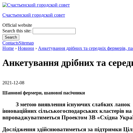
Счастьенский городской совет
Official website
Search this site:
Contacts
Sitemap
Home
›
Новини
›
Анкетування дрібних та середніх фермерів, п
Анкетування дрібних та серед
2021-12-08
Шановні фермери, шановні пасічники
З метою виявлення існуючих слабких ланок ст
інноваційних сільськогосподарських кластерів на 
впроваджуватиметься Проектом 3В «Східна Україн
Дослідження здійснюватиметься за підтримки Ціль