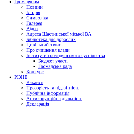
Громадянам
Новини
Історія
Символіка
Галерея
Відео
Адреса Щастинської міської ВА
Бібліотека для дорослих
Цивільний захист
Про очищення влади
Інститути громадянського суспільства
Бюджет участі
Громадська рада
Конкурс
РІЗНЕ
Вакансії
Прозорість та підзвітність
Публічна інформація
Антикорупційна діяльність
Декларація