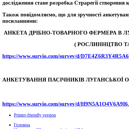
дослідження стане розробка Страрегії створення к
Також повідомляємо, що для зручності анкетуван
посиланнями:
АНКЕТА ДРІБНО-ТОВАРНОГО ФЕРМЕРА В Л
( РОСЛИННЦТВО ТА ТВАР
https://www.survio.com/survey/d/D7E4Z6R3Y4R5A
АНКЕТУВАННЯ ПАСІЧНИКІВ ЛУГАНСЬКОЇ О
https://www.survio.com/survey/d/H9N5A1O4V6A9I
Printer-friendly version
Головна