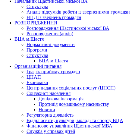
Начальник Щастинської міської ВА
Структура
Аналіз підсумків роботи із зверненнями громадян
НПД із звернень громадян
РОЗПОРЯДЖЕННЯ
Розпорядження Щастинської міської ВА
Розпорядження (архів)
ВЦА м.Щастя
Нормативні документи
Програми
Структура
ВЦА м.Щастя
Організаційні питання
Графік прийому громадян
ЦНАП
Економіка
Центр надання соціальних послуг (ЦНСП)
Соцзахист населення
Довідкова інформація
Протидія домашньому насильству
Новини
Регуляторна діяльність
Відділ освіти, культури, молоді та спорту ВЦА
Фінансове управління Щастинської МВА
Служба у справах дітей