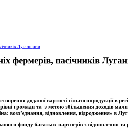
асічників Луганщини
ніх фермерів, пасічників Луг
ворення доданої вартості сільгосппродукції в регі
рівні громади та з метою збільшення доходів малих
а: возз’єднання, відновлення, відродження» в Луг
ового фонду багатьох партнерів з відновлення та 