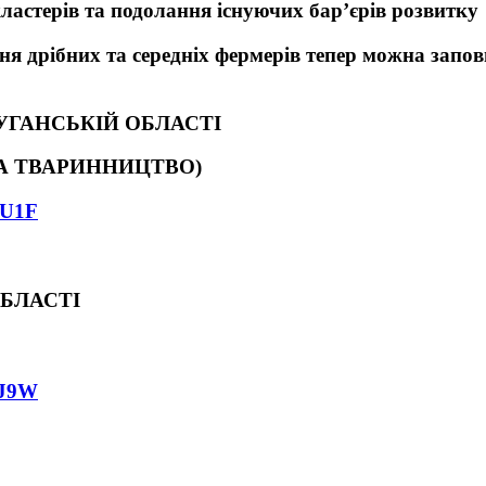
ластерів та подолання існуючих бар’єрів розвитку 
ня дрібних та середніх фермерів тепер можна запо
УГАНСЬКІЙ ОБЛАСТІ
ИННИЦТВО)
6U1F
БЛАСТІ
6J9W