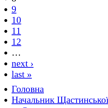
9
10
11
12
…
next ›
last »
Головна
Начальник Щастинської