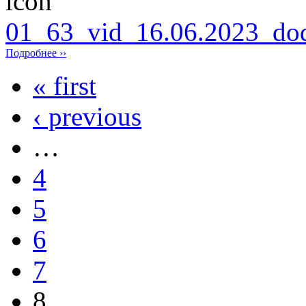
01_63_vid_16.06.2023_dod
Подробнее ››
« first
‹ previous
…
4
5
6
7
8